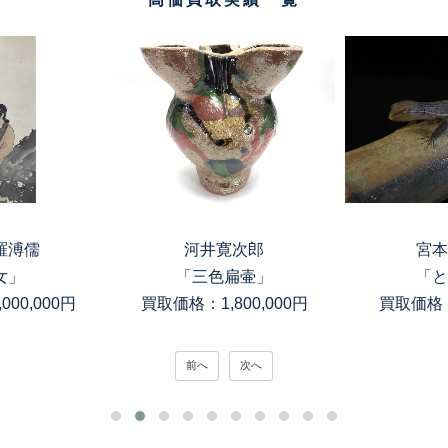
羅溥儒
河井寛次郎
宮本
女」
「三色扁壷」
「と
00,000円
買取価格：1,800,000円
買取価格：
前へ
次へ