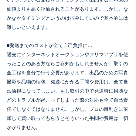
価値よりも高く評価
されることがあります。しかし、な
かなかタイミングというのは掴
みにくいので基本的には
難しいといえます。
■発送までのコストが全て自己負担に…
過去にインターネットオークションやフリマアプリを使
ったことの
ある方ならご存知かもしれませんが、取引の
全工程を自分で行う必
要があります。出品のための写真
撮影や品物の梱包・
発送にかかる手間や費用は、全て自
己負担になってしまい、もし取
引の中で発送時に損壊な
どのトラブルが起こってしまった際の対応
も全て自己責
任でしなくてはなりません。しかし、プロの目利きに
依
頼して買い取ってもらうとそういった手間や費用は一切
かかりま
せん。