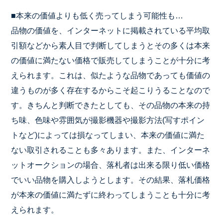
■本来の価値よりも低く売ってしまう可能性も…
品物の価値を、インターネットに掲載されている平均取
引額などか
ら素人目で判断してしまうとその多くは本来
の価値に満たない価格
で販売してしまうことが十分に考
えられます。これは、似たような
品物であっても価値の
違うものが多く存在するからこそ起こりうる
ことなので
す。きちんと判断できたとしても、その品物の本来の持
ち味、色味や雰囲気が撮影機器や撮影方法(写すポイン
トなど)
によっては損なってしまい、本来の価値に満た
ない取引されること
も多々あります。また、インターネ
ットオークションの場合、落札
者は出来る限り低い価格
でいい品物を購入しようとします。その結
果、落札価格
が本来の価値に満たずに終わってしまうことも十分に
考
えられます。