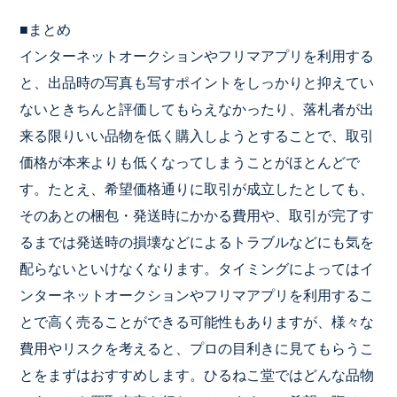
■まとめ
インターネットオークションやフリマアプリを利用する
と、出品時
の写真も写すポイントをしっかりと抑えてい
ないときちんと評価し
てもらえなかったり、落札者が出
来る限りいい品物を低く購入しよ
うとすることで、取引
価格が本来よりも低くなってしまうことがほ
とんどで
す。たとえ、希望価格通りに取引が成立したとしても、
そ
のあとの梱包・発送時にかかる費用や、取引が完了す
るまでは発送
時の損壊などによるトラブルなどにも気を
配らないといけなくなり
ます。タイミングによってはイ
ンターネットオークションやフリマ
アプリを利用するこ
とで高く売ることができる可能性もありますが
、様々な
費用やリスクを考えると、プロの目利きに見てもらうこ
と
をまずはおすすめします。ひるねこ堂ではどんな品物