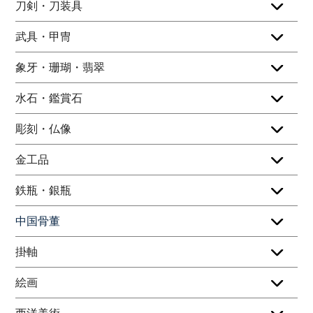
刀剣・刀装具
武具・甲冑
象牙・珊瑚・翡翠
水石・鑑賞石
彫刻・仏像
金工品
鉄瓶・銀瓶
中国骨董
掛軸
絵画