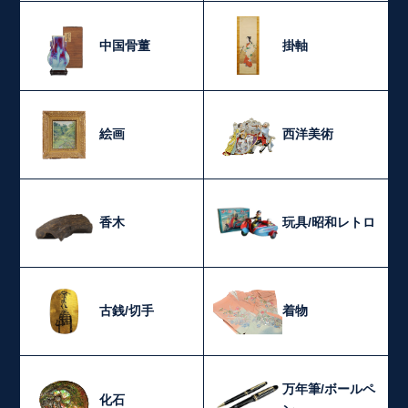
中国骨董
掛軸
絵画
西洋美術
香木
玩具/昭和レトロ
古銭/切手
着物
万年筆/ボールペ
化石