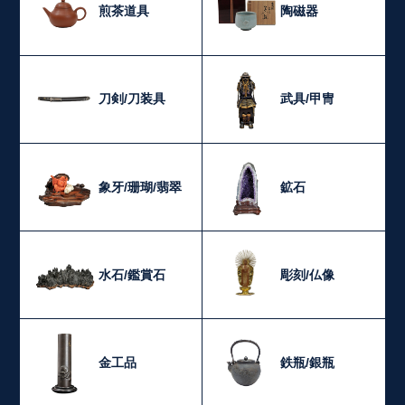
煎茶道具
陶磁器
刀剣/刀装具
武具/甲冑
象牙/珊瑚/翡翠
鉱石
水石/鑑賞石
彫刻/仏像
金工品
鉄瓶/銀瓶