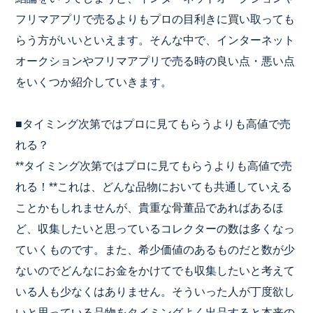
フリマアプリで売るよりもプロの目利きに買
い取っても
らう方がいいといえます。そんな中で、インターネット
オークションやフリマアプリで売る時の良い点・悪い点
をいくつか
紹介していきます。
■タイミング次第ではプロに見てもらうよりも高値で売
れる？
**タイミング次第ではプロに見てもらうよりも高値で売
れる！*
*これは、どんな品物においても共通していえる
ことかもしれませ
んが、貴重な骨董品であればあるほ
ど、収集したいと思っているコ
レクターの数は多くなっ
ていくものです。また、希少価値のあるも
のだと数が少
ないのでどんなにお金をかけてでも収集したいと考え
て
いる人も少なくはありません。そういった人が丁度欲し
いと思っ
ている品物をタイミングよく出品すると本来の