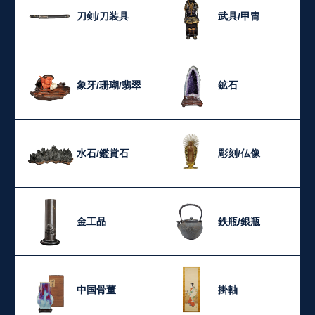
刀剣/刀装具
武具/甲冑
象牙/珊瑚/翡翠
鉱石
水石/鑑賞石
彫刻/仏像
金工品
鉄瓶/銀瓶
中国骨董
掛軸