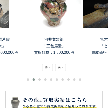
羅溥儒
河井寛次郎
宮本
女」
「三色扁壷」
「と
00,000円
買取価格：1,800,000円
買取価格：
前へ
次へ