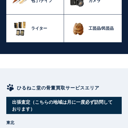
包丁/ナイフ
カメラ
ライター
工芸品/民芸品
ひるねこ堂の骨董買取サービスエリア
出張査定（こちらの地域は月に一度必ず訪問して
おります）
東北