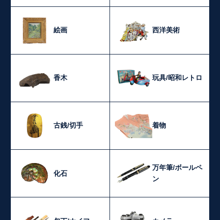
絵画
西洋美術
香木
玩具/昭和レトロ
古銭/切手
着物
万年筆/ボールペ
化石
ン