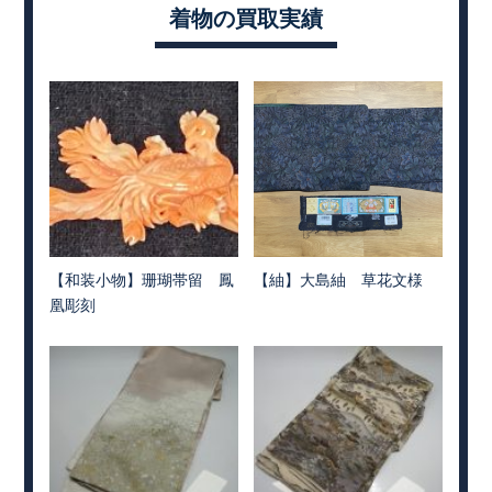
着物の買取実績
【和装小物】珊瑚帯留 鳳
【紬】大島紬 草花文様
凰彫刻