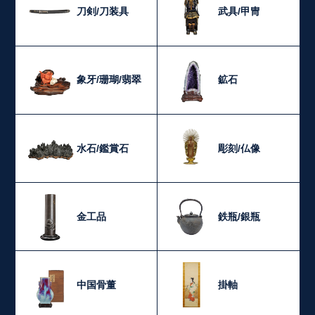
刀剣/刀装具
武具/甲冑
象牙/珊瑚/翡翠
鉱石
水石/鑑賞石
彫刻/仏像
金工品
鉄瓶/銀瓶
中国骨董
掛軸