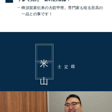
蜂須賀家伝来の大鎧甲冑。専門家も唸る至高の
一品との事です！
鑑定士