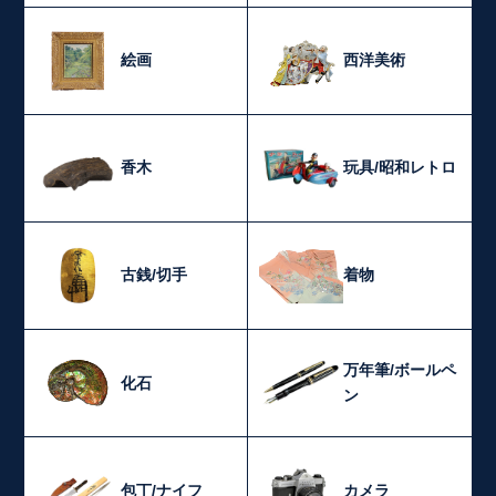
絵画
西洋美術
香木
玩具/昭和レトロ
古銭/切手
着物
万年筆/ボールペ
化石
ン
包丁/ナイフ
カメラ