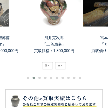
寛次郎
宮本理三郎
高木
扁壷」
「とかげ」
「銀滴岩目
00,000円
買取価格：150,000円
買取価格：
前へ
次へ