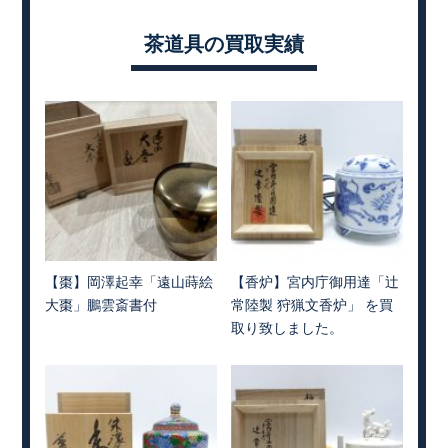
茶道具の買取実績
【棗】岡澤起幸「遠山蒔絵
【香炉】宮内庁御用達「辻
大棗」鵬雲斎書付
常陸製 狩猟文香炉」 を買
取り致しました。