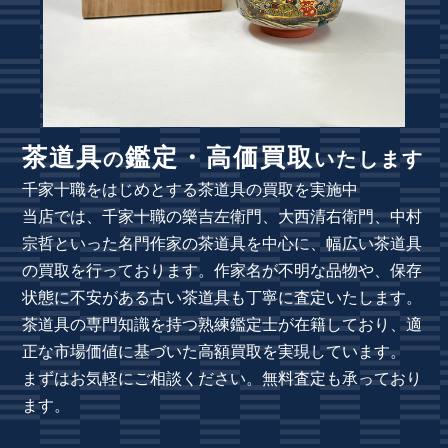
茶道具
鑑定・高価買取
の
いたします
千家十職をはじめとする茶道具の買取を実施中
当店では、千家十職の樂吉左衛門、大西清右衛門、中村
宗哲といった名門作家の茶道具を中心に、幅広い茶道具
の買取を行っております。作家名が不明な品物や、保存
状態に不安がある古い茶道具も丁寧に査定いたします。
茶道具の専門知識を持つ熟練鑑定士が在籍しており、適
正な市場価値に基づいた高額買取を実現しています。
まずはお気軽にご相談ください。無料査定も承っており
ます。