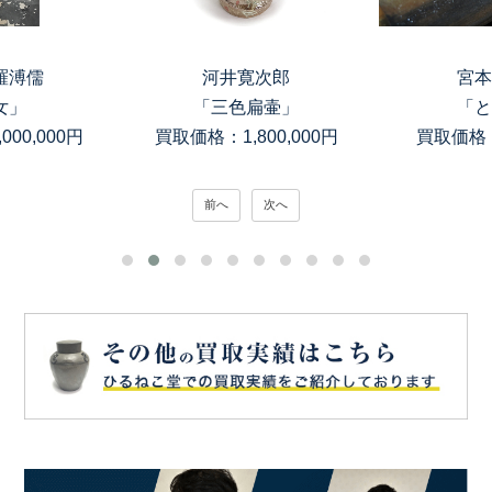
溥儒
河井寛次郎
宮本理
」
「三色扁壷」
「とか
0,000円
買取価格：1,800,000円
買取価格：15
前へ
次へ