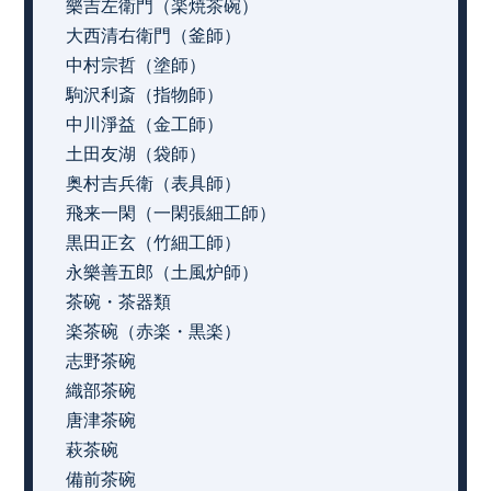
樂吉左衛門（楽焼茶碗）
大西清右衛門（釜師）
中村宗哲（塗師）
駒沢利斎（指物師）
中川淨益（金工師）
土田友湖（袋師）
奥村吉兵衛（表具師）
飛来一閑（一閑張細工師）
黒田正玄（竹細工師）
永樂善五郎（土風炉師）
茶碗・茶器類
楽茶碗（赤楽・黒楽）
志野茶碗
織部茶碗
唐津茶碗
萩茶碗
備前茶碗