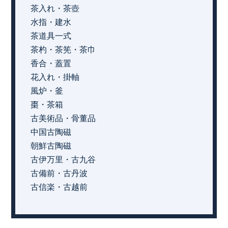
茶入れ・茶壺
水指・建水
茶道具一式
茶杓・茶筅・茶巾
香合・蓋置
花入れ・掛軸
風炉・釜
棗・茶箱
古美術品・骨董品
中国古陶磁
朝鮮古陶磁
古伊万里・古九谷
古備前・古丹波
古信楽・古越前