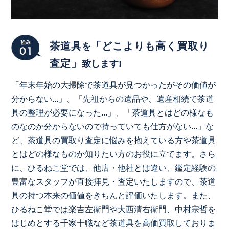
茶道具
「どこよりも高く買取り
を
査定」
致します!
「年末年始の大掃除で茶道具が見つかったがその価値が
分からない...」、「先祖からの遺品や、遺産相続で茶道
具の整理が必要になった...」、「茶道具とはどの様なも
のなのか分からないので持っていても仕方がない...」な
ど、茶道具の買取り査定に悩みを抱えている方や茶道具
とはどの様なものか知りたい方のお役に立てます。さら
に、ひるねこ堂では、他店・他社とは違い、鑑定経験の
豊富なスタッフが直接拝見・査定いたしますので、茶道
具の持つ本来の価値をきちんと評価いたします。また、
ひるねこ堂では楽吉左衛門や大西清右衛門、中村宗哲を
はじめとする千家十職など茶道具を高価買取しておりま