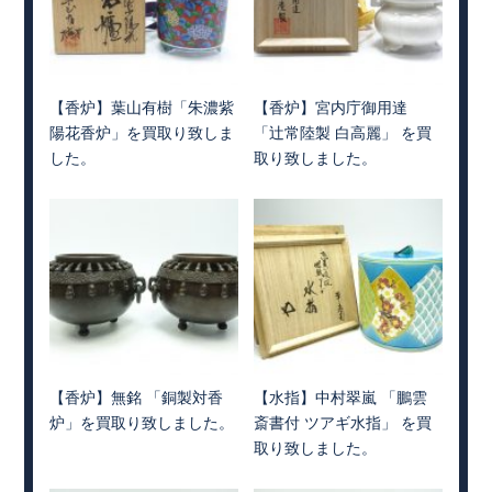
【香炉】葉山有樹「朱濃紫
【香炉】宮内庁御用達
陽花香炉」を買取り致しま
「辻常陸製 白高麗」 を買
した。
取り致しました。
【香炉】無銘 「銅製対香
【水指】中村翠嵐 「鵬雲
炉」を買取り致しました。
斎書付 ツアギ水指」 を買
取り致しました。