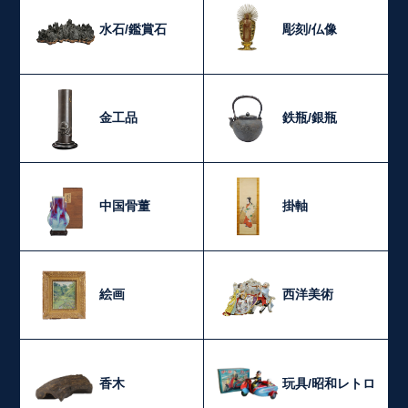
水石/鑑賞石
彫刻/仏像
金工品
鉄瓶/銀瓶
中国骨董
掛軸
絵画
西洋美術
香木
玩具/昭和レトロ