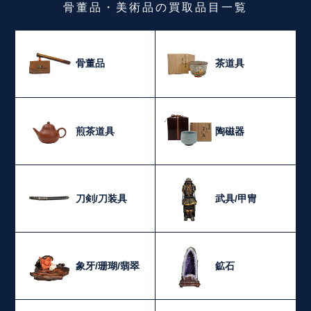
骨董品・美術品
の
買取品目一覧
骨董品
茶道具
煎茶道具
陶磁器
刀剣/刀装具
武具/甲冑
象牙/珊瑚/翡翠
鉱石