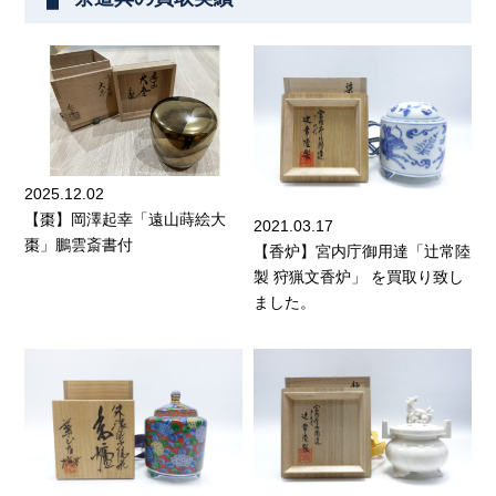
2025.12.02
【棗】岡澤起幸「遠山蒔絵大
2021.03.17
棗」鵬雲斎書付
【香炉】宮内庁御用達「辻常陸
製 狩猟文香炉」 を買取り致し
ました。