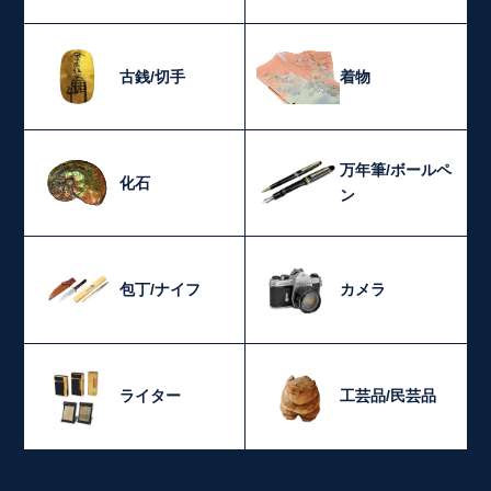
古銭/切手
着物
万年筆/ボールペ
化石
ン
包丁/ナイフ
カメラ
ライター
工芸品/民芸品