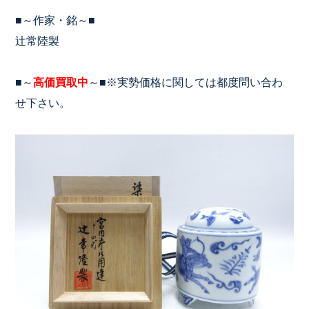
■～作家・銘～■
辻常陸製
■～
高価買取中
～■※実勢価格に関しては都度問い合わ
せ下さい。