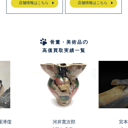
店舗情報はこちら
店舗情報はこちら
の
骨董・美術品
高価買取実績一覧
羅溥儒
河井寛次郎
宮本