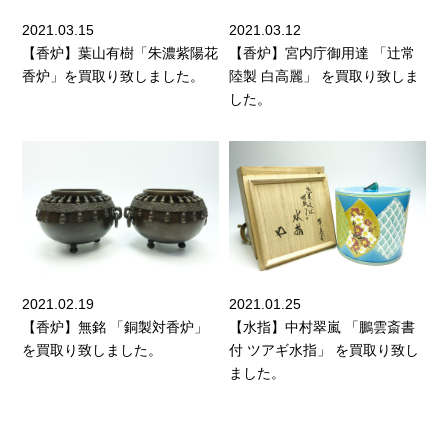
2021.03.15
2021.03.12
【香炉】葉山有樹「朱濃紫陽花
【香炉】宮内庁御用達 「辻常
香炉」を買取り致しました。
陸製 白高麗」 を買取り致しま
した。
2021.02.19
2021.01.25
【香炉】無銘 「銅製対香炉」
【水指】中村翠嵐 「鵬雲斎書
を買取り致しました。
付 ツアギ水指」 を買取り致し
ました。