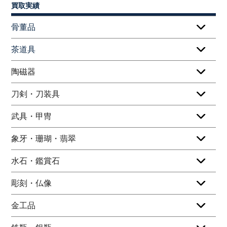
買取実績
骨董品
茶道具
陶磁器
刀剣・刀装具
武具・甲冑
象牙・珊瑚・翡翠
水石・鑑賞石
彫刻・仏像
金工品