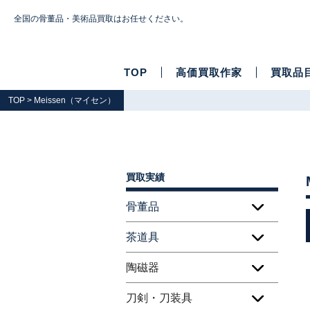
全国の骨董品・美術品買取はお任せください。
TOP
高価買取作家
買取品
TOP
> Meissen（マイセン）
買取実績
骨董品
茶道具
陶磁器
刀剣・刀装具