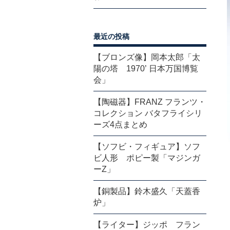
最近の投稿
【ブロンズ像】岡本太郎「太
陽の塔 1970’ 日本万国博覧
会」
【陶磁器】FRANZ フランツ・
コレクション バタフライシリ
ーズ4点まとめ
【ソフビ・フィギュア】ソフ
ビ人形 ポピー製「マジンガ
ーZ」
【銅製品】鈴木盛久「天蓋香
炉」
【ライター】ジッポ フラン