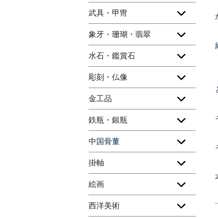
武具・甲冑
象牙・珊瑚・翡翠
水石・鑑賞石
彫刻・仏像
金工品
鉄瓶・銀瓶
中国骨董
掛軸
絵画
西洋美術