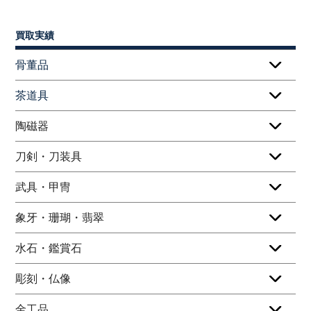
買取実績
骨董品
茶道具
陶磁器
刀剣・刀装具
武具・甲冑
象牙・珊瑚・翡翠
水石・鑑賞石
彫刻・仏像
金工品