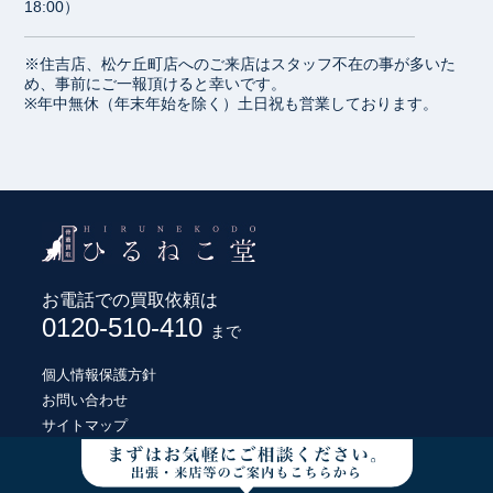
18:00）
※住吉店、松ケ丘町店へのご来店はスタッフ不在の事が多いた
め、事前にご一報頂けると幸いです。
※年中無休（年末年始を除く）土日祝も営業しております。
お電話での買取依頼は
0120-510-410
まで
個人情報保護方針
お問い合わせ
サイトマップ
© HIRUNEKODO CO., LTD.