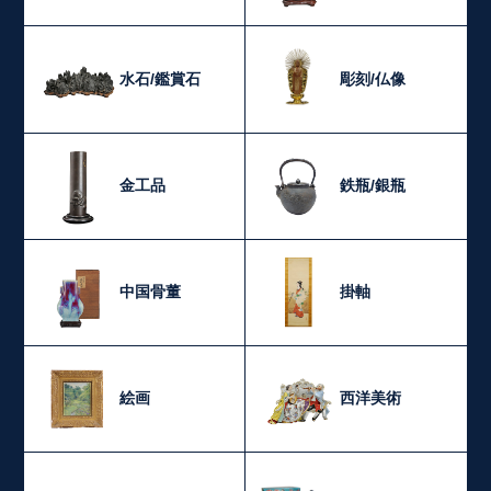
水石/鑑賞石
彫刻/仏像
金工品
鉄瓶/銀瓶
中国骨董
掛軸
絵画
西洋美術