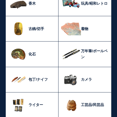
香木
玩具/昭和レトロ
古銭/切手
着物
万年筆/ボールペ
化石
ン
包丁/ナイフ
カメラ
ライター
工芸品/民芸品