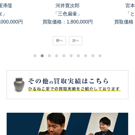
羅溥儒
河井寛次郎
宮本
女」
「三色扁壷」
「と
00,000円
買取価格：1,800,000円
買取価格：
前へ
次へ