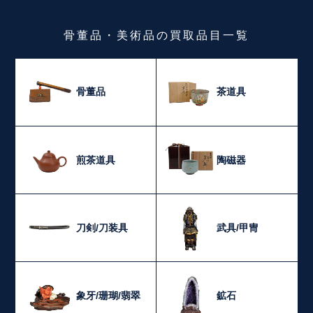
骨董品・美術品
の
買取品目一覧
骨董品
茶道具
煎茶道具
陶磁器
刀剣/刀装具
武具/甲冑
象牙/珊瑚/翡翠
鉱石