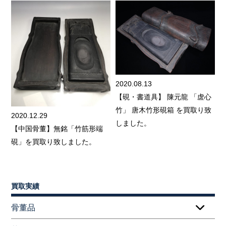
2020.08.13
【硯・書道具】 陳元龍 「虗心
竹」 唐木竹形硯箱 を買取り致
2020.12.29
しました。
【中国骨董】無銘「竹筋形端
硯」を買取り致しました。
買取実績
骨董品