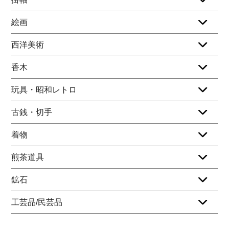
絵画
西洋美術
香木
玩具・昭和レトロ
古銭・切手
着物
煎茶道具
鉱石
工芸品/民芸品