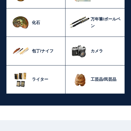
万年筆/ボールペ
化石
ン
包丁/ナイフ
カメラ
ライター
工芸品/民芸品