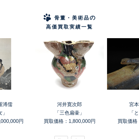
の
骨董・美術品
高価買取実績一覧
羅溥儒
河井寛次郎
宮本
女」
「三色扁壷」
「と
00,000円
買取価格：1,800,000円
買取価格：