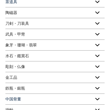
茶道具
陶磁器
刀剣・刀装具
武具・甲冑
象牙・珊瑚・翡翠
水石・鑑賞石
彫刻・仏像
金工品
鉄瓶・銀瓶
中国骨董
掛軸