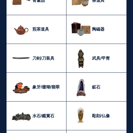
骨董品
茶道具
煎茶道具
陶磁器
刀剣/刀装具
武具/甲冑
象牙/珊瑚/翡翠
鉱石
水石/鑑賞石
彫刻/仏像