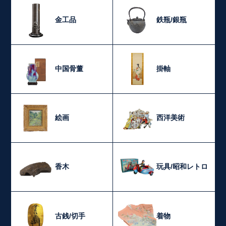
金工品
鉄瓶/銀瓶
中国骨董
掛軸
絵画
西洋美術
香木
玩具/昭和レトロ
古銭/切手
着物