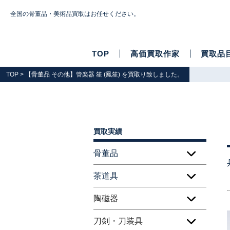
全国の骨董品・美術品買取はお任せください。
TOP
高価買取作家
買取品
TOP
> 【骨董品 その他】管楽器 笙 (鳳笙) を買取り致しました。
買取実績
骨董品
茶道具
陶磁器
刀剣・刀装具