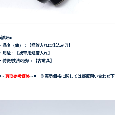
■詳細■
・品名（銘）：【煙管入れに仕込み刀
】
・用途：【携帯用煙管入れ】
・特徴/技法/種類：【古道具】
■～
買取参考価格
～■
※実勢価格に関しては都度問い合わせ下