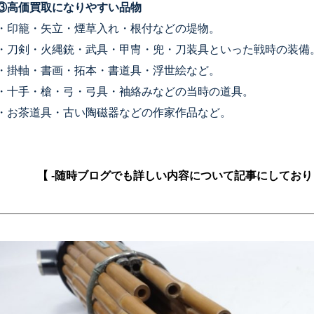
③高価買取になりやすい品物
・印籠・矢立・煙草入れ・根付などの堤物。
・刀剣・火縄銃・武具・甲冑・兜・刀装具といった戦時の装備
・掛軸・書画・拓本・書道具・浮世絵など。
・十手・槍・弓・弓具・袖絡みなどの当時の道具。
・お茶道具・古い陶磁器などの作家作品など。
【 -随時ブログでも詳しい内容について記事にしており