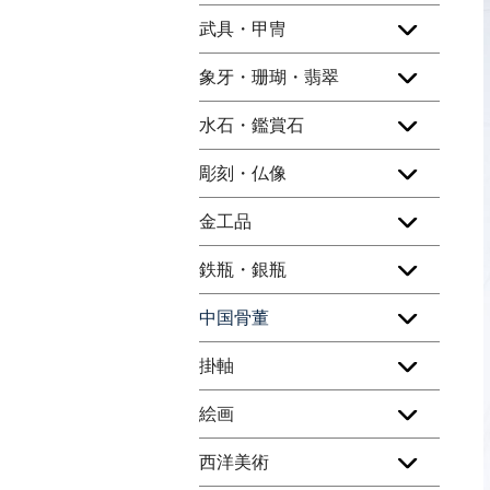
武具・甲冑
象牙・珊瑚・翡翠
水石・鑑賞石
彫刻・仏像
金工品
鉄瓶・銀瓶
中国骨董
掛軸
絵画
西洋美術