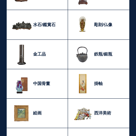
水石/鑑賞石
彫刻/仏像
金工品
鉄瓶/銀瓶
中国骨董
掛軸
絵画
西洋美術