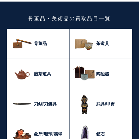
骨董品・美術品
の
買取品目一覧
骨董品
茶道具
煎茶道具
陶磁器
刀剣/刀装具
武具/甲冑
象牙/珊瑚/翡翠
鉱石