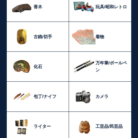
香木
玩具/昭和レトロ
古銭/切手
着物
万年筆/ボールペ
化石
ン
包丁/ナイフ
カメラ
ライター
工芸品/民芸品