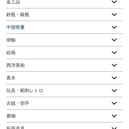
金工品
鉄瓶・銀瓶
中国骨董
掛軸
絵画
西洋美術
香木
玩具・昭和レトロ
古銭・切手
着物
煎茶道具