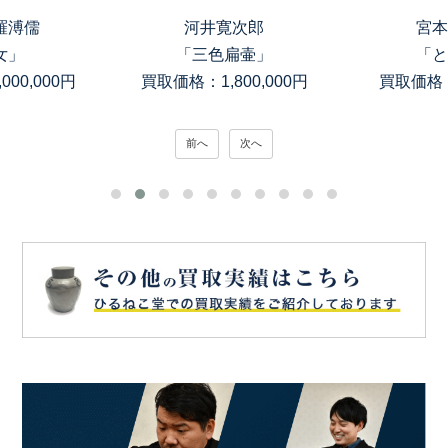
羅溥儒
河井寛次郎
宮本
女」
「三色扁壷」
「と
00,000円
買取価格：1,800,000円
買取価格：
前へ
次へ