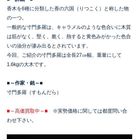
香木を6種に分類した香の六国（りつこく）と称した物
の一つ。
一般的な寸門多羅は、キャラメルのような色合いに木質
は筋がなく、堅く、脆く、熱すると黄色みがかった色合
いの油分が滲み出るとされています。
今回、ご紹介の寸門多羅は全長27㎝幅、重量にして
1.6kgの大木です。
■～作家・銘～■
寸門多羅（すもんだら）
■～高価買取中～■
※実勢価格に関しては都度問い合
わせ下さい。