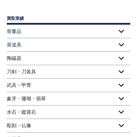
買取実績
骨董品
茶道具
陶磁器
刀剣・刀装具
武具・甲冑
象牙・珊瑚・翡翠
水石・鑑賞石
彫刻・仏像