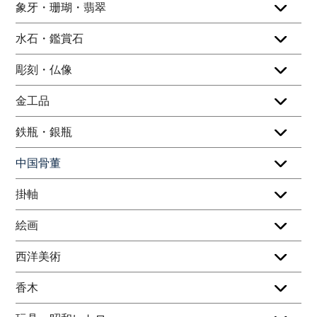
象牙・珊瑚・翡翠
水石・鑑賞石
彫刻・仏像
金工品
鉄瓶・銀瓶
中国骨董
掛軸
絵画
西洋美術
香木