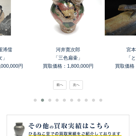
羅溥儒
河井寛次郎
宮本
女」
「三色扁壷」
「と
00,000円
買取価格：1,800,000円
買取価格：
前へ
次へ