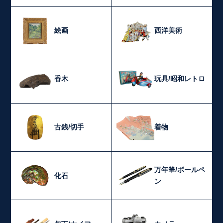
絵画
西洋美術
香木
玩具/昭和レトロ
古銭/切手
着物
万年筆/ボールペ
化石
ン