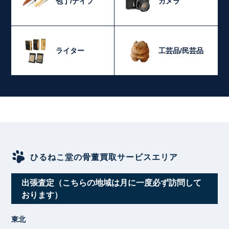
包丁/ナイフ
カメラ
ライター
工芸品/民芸品
ひるねこ堂の骨董買取サービスエリア
出張査定（こちらの地域は月に一度必ず訪問して
おります）
東北