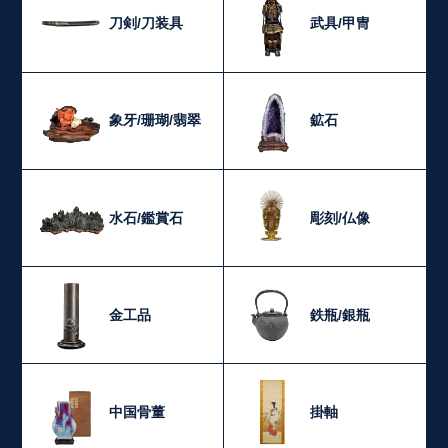
刀剣/刀装具
武具/甲冑
象牙/珊瑚/翡翠
鉱石
水石/鑑賞石
彫刻/仏像
金工品
鉄瓶/銀瓶
中国骨董
掛軸