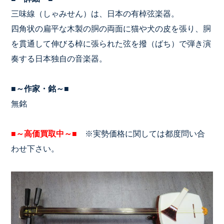
三味線（しゃみせん）は、日本の有棹弦楽器。
四角状の扁平な木製の胴の両面に猫や犬の皮を張り、胴
を貫通して伸びる棹に張られた弦を撥（ばち）で弾き演
奏する日本独自の音楽器。
■～作家・銘～■
無銘
■～高価買取中～■
※実勢価格に関しては都度問い合
わせ下さい。