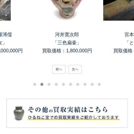
羅溥儒
河井寛次郎
宮本
女」
「三色扁壷」
「と
00,000円
買取価格：1,800,000円
買取価格：
前へ
次へ