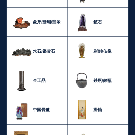
象牙/珊瑚/翡翠
鉱石
水石/鑑賞石
彫刻/仏像
金工品
鉄瓶/銀瓶
中国骨董
掛軸