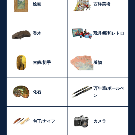
絵画
西洋美術
香木
玩具/昭和レトロ
古銭/切手
着物
万年筆/ボールペ
化石
ン
包丁/ナイフ
カメラ