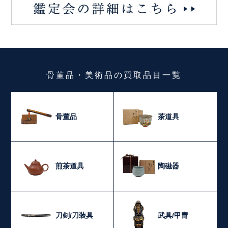
骨董品・美術品
の
買取品目一覧
骨董品
茶道具
煎茶道具
陶磁器
刀剣/刀装具
武具/甲冑