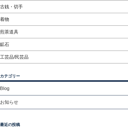
古銭・切手
着物
煎茶道具
鉱石
工芸品/民芸品
カテゴリー
Blog
お知らせ
最近の投稿