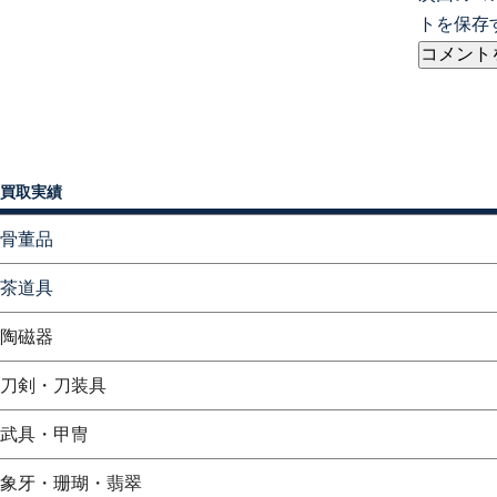
トを保存
買取実績
骨董品
茶道具
陶磁器
刀剣・刀装具
武具・甲冑
象牙・珊瑚・翡翠