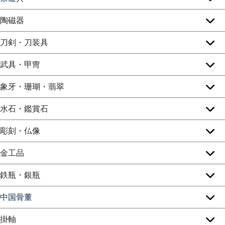
陶磁器
刀剣・刀装具
武具・甲冑
象牙・珊瑚・翡翠
水石・鑑賞石
彫刻・仏像
金工品
鉄瓶・銀瓶
中国骨董
掛軸