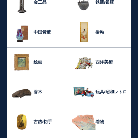
金工品
鉄瓶/銀瓶
中国骨董
掛軸
絵画
西洋美術
香木
玩具/昭和レトロ
古銭/切手
着物