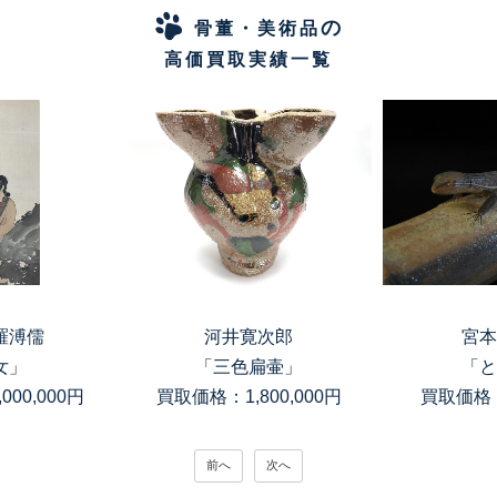
の
骨董・美術品
高価買取実績一覧
羅溥儒
河井寛次郎
宮本
女」
「三色扁壷」
「と
00,000円
買取価格：1,800,000円
買取価格：
前へ
次へ