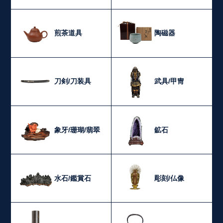
煎茶道具
陶磁器
刀剣/刀装具
武具/甲冑
象牙/珊瑚/翡翠
鉱石
水石/鑑賞石
彫刻/仏像