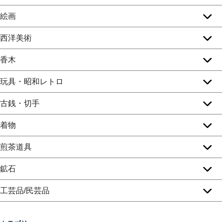
絵画
西洋美術
香木
玩具・昭和レトロ
古銭・切手
着物
煎茶道具
鉱石
工芸品/民芸品