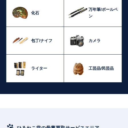
万年筆/ボールペ
化石
ン
包丁/ナイフ
カメラ
ライター
工芸品/民芸品
ひるねこ堂の骨董買取サービスエリア