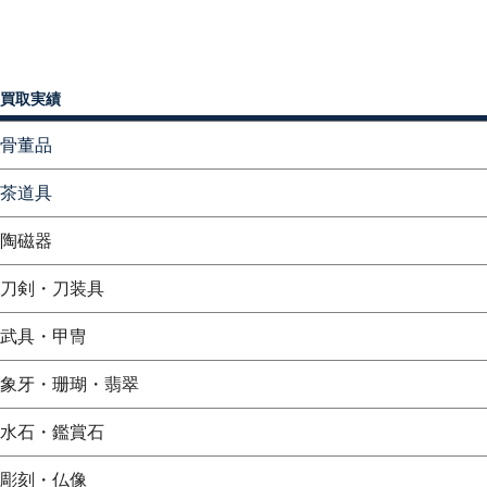
買取実績
骨董品
茶道具
陶磁器
刀剣・刀装具
武具・甲冑
象牙・珊瑚・翡翠
水石・鑑賞石
彫刻・仏像