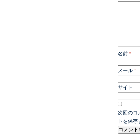
名前
*
メール
*
サイト
次回のコ
トを保存