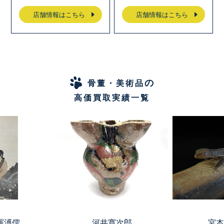
店舗情報はこちら
店舗情報はこちら
の
骨董・美術品
高価買取実績一覧
羅溥儒
河井寛次郎
宮本