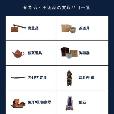
骨董品・美術品
の
買取品目一覧
骨董品
茶道具
煎茶道具
陶磁器
刀剣/刀装具
武具/甲冑
象牙/珊瑚/翡翠
鉱石