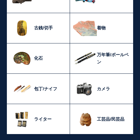
古銭/切手
着物
万年筆/ボールペ
化石
ン
包丁/ナイフ
カメラ
ライター
工芸品/民芸品