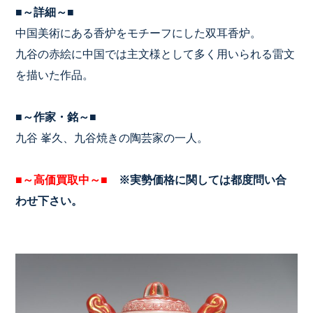
■～詳細～■
中国美術にある香炉をモチーフにした双耳香炉。
九谷の赤絵に中国では主文様として多く用いられる雷文
を描いた作品。
■～作家・銘～■
九谷 峯久、九谷焼きの陶芸家の一人。
■～高価買取中～■
※実勢価格に関しては都度問い合
わせ下さい。