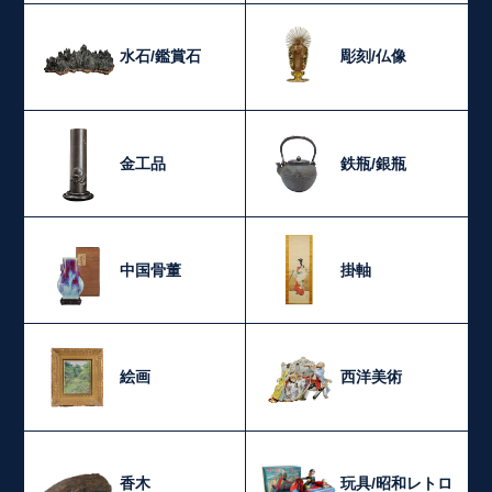
水石/鑑賞石
彫刻/仏像
金工品
鉄瓶/銀瓶
中国骨董
掛軸
絵画
西洋美術
香木
玩具/昭和レトロ