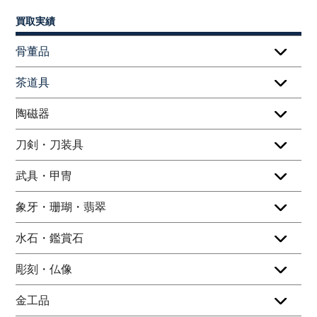
買取実績
骨董品
茶道具
陶磁器
刀剣・刀装具
武具・甲冑
象牙・珊瑚・翡翠
水石・鑑賞石
彫刻・仏像
金工品