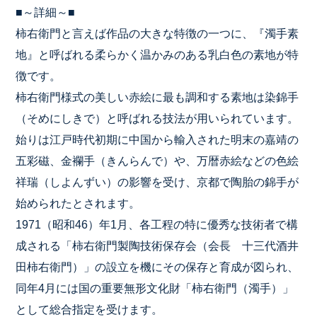
■～詳細～■
柿右衛門と言えば作品の大きな特徴の一つに、『濁手素
地』と呼ばれる柔らかく温かみのある乳白色の素地が特
徴です。
柿右衛門様式の美しい赤絵に最も調和する素地は染錦手
（そめにしきで）と呼ばれる技法が用いられています。
始りは江戸時代初期に中国から輸入された明末の嘉靖の
五彩磁、金襴手（きんらんで）や、万暦赤絵などの色絵
祥瑞（しよんずい）の影響を受け、京都で陶胎の錦手が
始められたとされます。
1971（昭和46）年1月、各工程の特に優秀な技術者で構
成される「柿右衛門製陶技術保存会（会長 十三代酒井
田柿右衛門）」の設立を機にその保存と育成が図られ、
同年4月には国の重要無形文化財「柿右衛門（濁手）」
として総合指定を受けます。