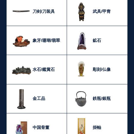
刀剣/刀装具
武具/甲冑
象牙/珊瑚/翡翠
鉱石
水石/鑑賞石
彫刻/仏像
金工品
鉄瓶/銀瓶
中国骨董
掛軸