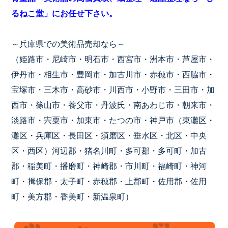
るねこ堂」にお任せ下さい。
～兵庫県での美術品売却なら～
（姫路市・尼崎市・明石市・西宮市・洲本市・芦屋市・
伊丹市・相生市・豊岡市・加古川市・赤穂市・西脇市・
宝塚市・三木市・高砂市・川西市・小野市・三田市・加
西市・篠山市・養父市・丹波氏・南あわじ市・朝来市・
淡路市・宍粟市・加東市・たつの市・神戸市（東灘区・
灘区・兵庫区・長田区・須磨区・垂水区・北区・中央
区・西区）河辺郡・猪名川町・多可郡・多可町・加古
郡・稲美町・播磨町・神崎郡・市川町・福崎町・神河
町・揖保郡・太子町・赤穂郡・上郡町・佐用郡・佐用
町・美方郡・香美町・新温泉町）