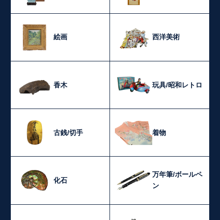
絵画
西洋美術
香木
玩具/昭和レトロ
古銭/切手
着物
万年筆/ボールペ
化石
ン