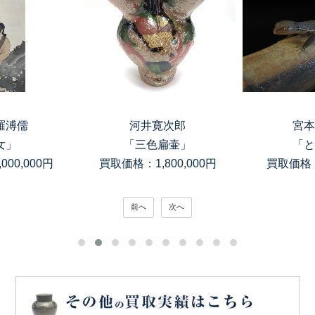
羅溥儒
河井寛次郎
宮本
女」
「三色扁壷」
「と
00,000円
買取価格：1,800,000円
買取価格：
前へ
次へ