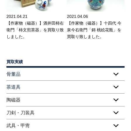
2021.04.21
2021.04.06
【作家物（磁器）】酒井田柿右
【作家物（磁器）】十四代 今
衛門「柿文煎茶器」を買取り致
泉今右衛門「錦 桃絵花瓶」を
しました。
買取り致しました。
買取実績
骨董品
茶道具
陶磁器
刀剣・刀装具
武具・甲冑