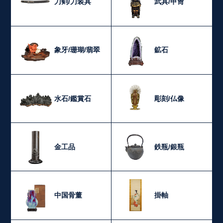
刀剣/刀装具
武具/甲冑
象牙/珊瑚/翡翠
鉱石
水石/鑑賞石
彫刻/仏像
金工品
鉄瓶/銀瓶
中国骨董
掛軸