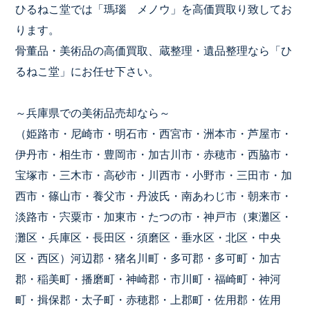
ひるねこ堂では「瑪瑙 メノウ」を高価買取り致してお
ります。
骨董品・美術品の高価買取、蔵整理・遺品整理なら「ひ
るねこ堂」にお任せ下さい。
～兵庫県での美術品売却なら～
（姫路市・尼崎市・明石市・西宮市・洲本市・芦屋市・
伊丹市・相生市・豊岡市・加古川市・赤穂市・西脇市・
宝塚市・三木市・高砂市・川西市・小野市・三田市・加
西市・篠山市・養父市・丹波氏・南あわじ市・朝来市・
淡路市・宍粟市・加東市・たつの市・神戸市（東灘区・
灘区・兵庫区・長田区・須磨区・垂水区・北区・中央
区・西区）河辺郡・猪名川町・多可郡・多可町・加古
郡・稲美町・播磨町・神崎郡・市川町・福崎町・神河
町・揖保郡・太子町・赤穂郡・上郡町・佐用郡・佐用