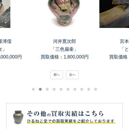
羅溥儒
河井寛次郎
宮本
女」
「三色扁壷」
「と
00,000円
買取価格：1,800,000円
買取価格：
前へ
次へ