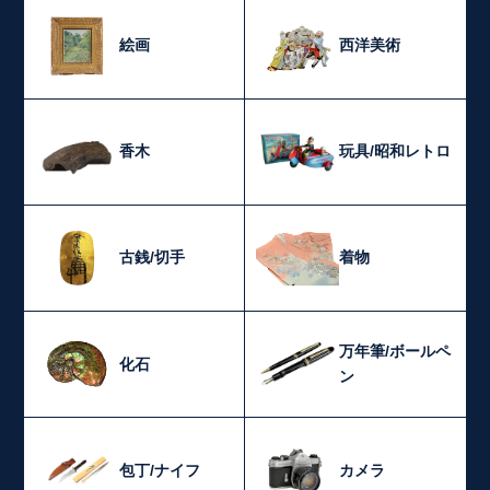
絵画
西洋美術
香木
玩具/昭和レトロ
古銭/切手
着物
万年筆/ボールペ
化石
ン
包丁/ナイフ
カメラ