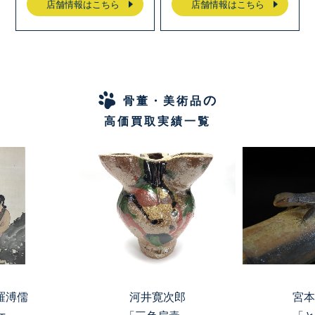
店舗情報はこちら
店舗情報はこちら
の
骨董・美術品
高価買取実績一覧
羅溥儒
河井寛次郎
宮本