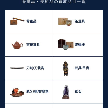
骨董品・美術品
の
買取品目一覧
骨董品
茶道具
煎茶道具
陶磁器
刀剣/刀装具
武具/甲冑
象牙/珊瑚/翡翠
鉱石