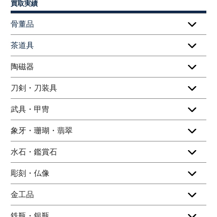
買取実績
骨董品
茶道具
陶磁器
刀剣・刀装具
武具・甲冑
象牙・珊瑚・翡翠
水石・鑑賞石
彫刻・仏像
金工品
鉄瓶・銀瓶