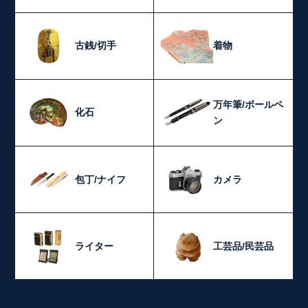
古銭/切手
着物
万年筆/ボールペ
化石
ン
包丁/ナイフ
カメラ
ライター
工芸品/民芸品