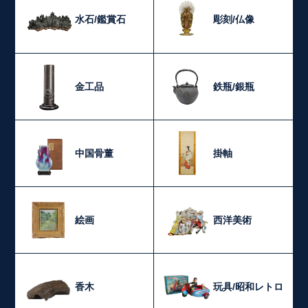
水石/鑑賞石
彫刻/仏像
金工品
鉄瓶/銀瓶
中国骨董
掛軸
絵画
西洋美術
香木
玩具/昭和レトロ