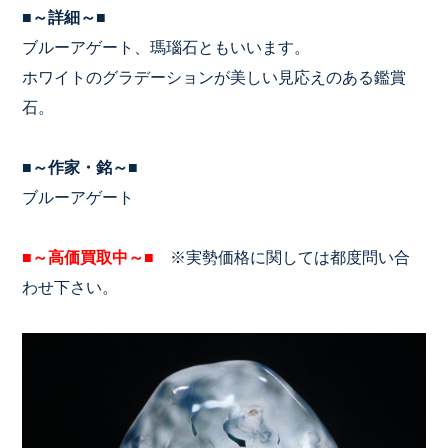
■～詳細～■
ブルーアゲート、瑪瑙石ともいいます。
ホワイトのグラデーションが美しい見応えのある鑑賞
石。
■～作家・銘～■
ブルーアゲート
■～高価買取中～■
※実勢価格に関しては都度問い合
わせ下さい。