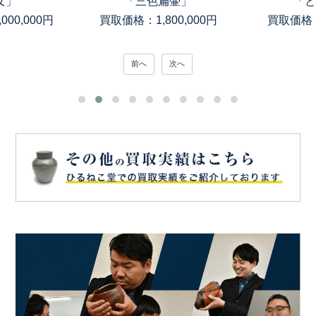
女」
「三色扁壷」
「と
00,000円
買取価格：1,800,000円
買取価格：
前へ
次へ