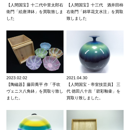
【人間国宝】十二代中里太郎右
【人間国宝】十三代 酒井田柿
衛門「絵唐津鉢」を買取致しま
右衛門「錦草花文水注」を買取
した
致しました
2023.02.02
2021.04.30
【陶磁器】藤田喬平 作「手吹
【人間国宝・帝室技芸員】 三
ヴェニス八角鉢」を買取り致し
代 徳田八十吉「碧彩釉壷」を
ました。
買取り致しました。