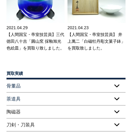
2021.04.29
2021.04.23
【人間国宝・帝室技芸員】三代
【人間国宝・帝室技芸員】 井
徳田八十吉「圓山窯 採釉旭光
上萬二「白磁牡丹彫文菓子鉢」
色絵皿」を買取り致しました。
を買取致しました。
買取実績
骨董品
茶道具
陶磁器
刀剣・刀装具