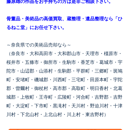
藤原雄の作品をお手持ちの方は是非ご相談下さい。
骨董品・美術品の高価買取、蔵整理・遺品整理なら「ひ
るねこ堂」にお任せ下さい。
～奈良県での美術品売却なら～
（奈良市・大和高田市・大和郡山市・天理市・橿原市・
桜井市・五條市・御所市・生駒市・香芝市・葛城市・宇
陀市・山辺郡・山添村・生駒郡・平群町・三郷町・斑鳩
町・安堵町・磯城郡・川西町・三宅町・田原本町・宇陀
郡・曽爾村・御杖村・高市郡・高取町・明日香村・北葛
城郡・上牧町・王寺町・広陵町・河合町・吉野郡・吉野
町・大淀町・下市町・黒滝村・天川村・野迫川村・十津
川村・下北山村・上北山村・川上村・東吉野村）