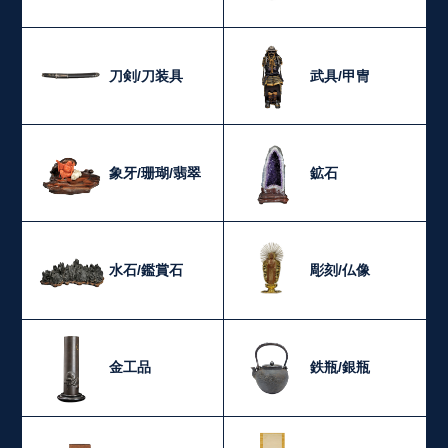
刀剣/刀装具
武具/甲冑
象牙/珊瑚/翡翠
鉱石
水石/鑑賞石
彫刻/仏像
金工品
鉄瓶/銀瓶