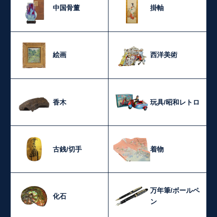
中国骨董
掛軸
絵画
西洋美術
香木
玩具/昭和レトロ
古銭/切手
着物
万年筆/ボールペ
化石
ン