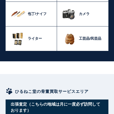
包丁/ナイフ
カメラ
ライター
工芸品/民芸品
ひるねこ堂の骨董買取サービスエリア
出張査定（こちらの地域は月に一度必ず訪問して
おります）