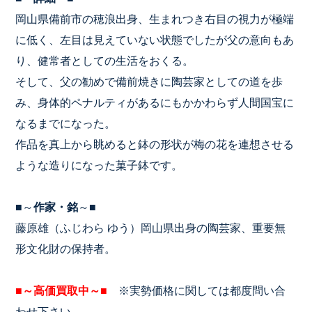
岡山県備前市の穂浪出身、生まれつき右目の視力が極端
に低く、左目は見えていない状態でしたが父の意向もあ
り、健常者としての生活をおくる。
そして、父の勧めで備前焼きに陶芸家としての道を歩
み、身体的ペナルティがあるにもかかわらず人間国宝に
なるまでになった。
作品を真上から眺めると鉢の形状が梅の花を連想させる
ような造りになった菓子鉢です。
■～
作家・銘
～■
藤原雄（ふじわら ゆう）岡山県出身の陶芸家、重要無
形文化財の保持者。
■～高価買取中～■
※実勢価格に関しては都度問い合
わせ下さい。