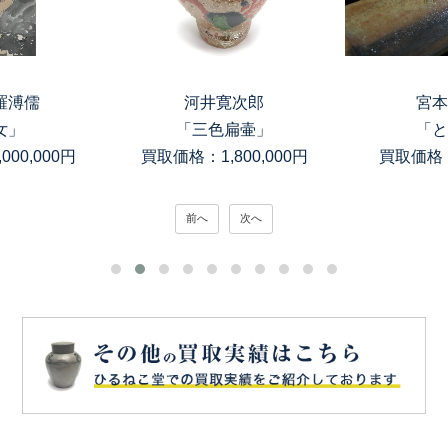
羅溥儒
河井寛次郎
宮本
女」
「三色扁壷」
「と
00,000円
買取価格：1,800,000円
買取価格：
前へ
次へ