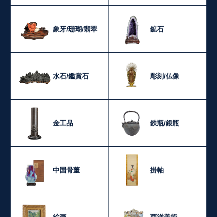
象牙/珊瑚/翡翠
鉱石
水石/鑑賞石
彫刻/仏像
金工品
鉄瓶/銀瓶
中国骨董
掛軸