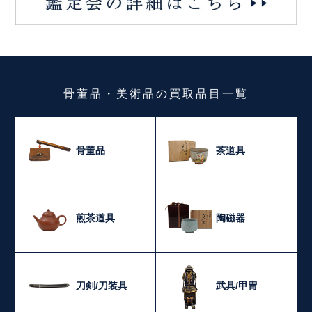
骨董品・美術品
の
買取品目一覧
骨董品
茶道具
煎茶道具
陶磁器
刀剣/刀装具
武具/甲冑