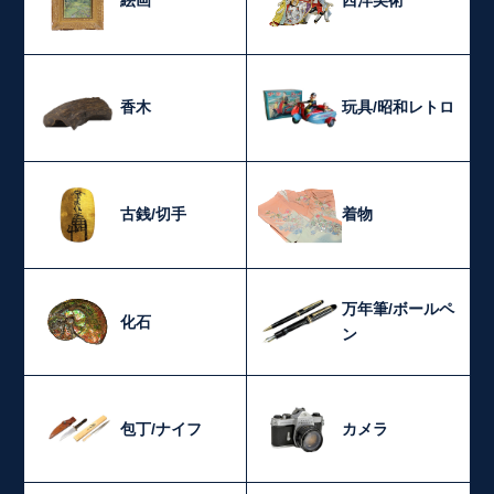
絵画
西洋美術
香木
玩具/昭和レトロ
古銭/切手
着物
万年筆/ボールペ
化石
ン
包丁/ナイフ
カメラ