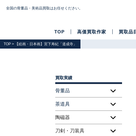
全国の骨董品・美術品買取はお任せください。
TOP
高価買取作家
買取品
TOP
> 【絵画・日本画】宮下寿紀「道成寺」
買取実績
骨董品
茶道具
陶磁器
刀剣・刀装具