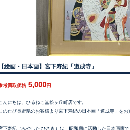
【絵画・日本画】宮下寿紀「道成寺」
5,000
参考買取価格
円
こんにちは、ひるねこ堂松ヶ丘町店です。
このたび長野県のお客様より宮下寿紀の日本画「道成寺」をお
宮下寿紀（みやした ひさき）は、昭和期に活動した日本画家