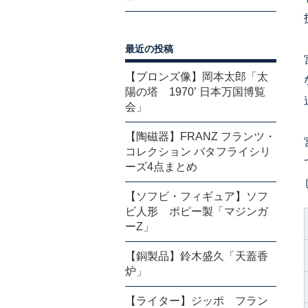
最近の投稿
【ブロンズ像】岡本太郎「太
陽の塔 1970’ 日本万国博覧
会」
【陶磁器】FRANZ フランツ・
コレクション バタフライシリ
ーズ4点まとめ
【ソフビ・フィギュア】ソフ
ビ人形 ポピー製「マジンガ
ーZ」
【銅製品】鈴木盛久「天蓋香
炉」
【ライター】ジッポ フラン