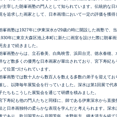
が主宰した朗峯画塾の門人として知られています。伝統的な日
現を追求した画家として、日本画壇において一定の評価を獲得
朗峯画塾は1927年に伊東深水が29歳の時に開設した画塾で、
1930年に東京大森区池上本町に新たに画室を設けた際に朗峯画
死去まで続きました。
朗峯画塾からは、立石春美、白鳥映雪、浜田台児、徳永春穂、
洋など数多くの優秀な日本画家が輩出されており、宮下寿紀も
して位置づけられています。
朗峯画塾では数十人から数百人を数える多数の弟子を迎えており
催し、以降毎年展覧会を行っていました。深水は第1回展で代
子たちもこうした展覧会を通じて研鑽を積みました。
宮下寿紀も他の門人たちと同様に、師である伊東深水から直接
法と日本画独特の柔らかな表現を学んだと考えられます。深水
者であり、歌川国芳から月岡芳年、水野年方、鏑木清方を経て