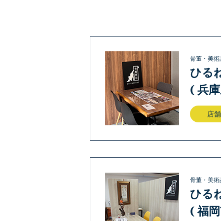
骨董・美術
ひる
( 兵
店舗
骨董・美術
ひる
( 福