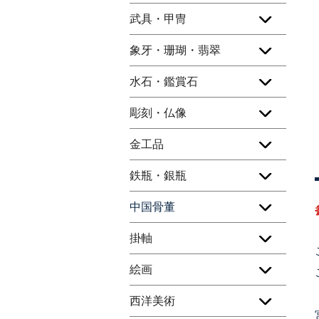
武具・甲冑
象牙・珊瑚・翡翠
水石・鑑賞石
彫刻・仏像
金工品
鉄瓶・銀瓶
中国骨董
掛軸
絵画
西洋美術