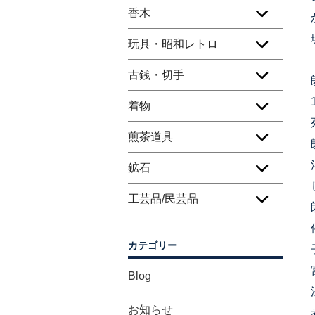
香木
玩具・昭和レトロ
古銭・切手
着物
煎茶道具
鉱石
工芸品/民芸品
カテゴリー
Blog
お知らせ