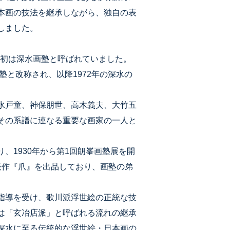
本画の技法を継承しながら、独自の表
しました。
当初は深水画塾と呼ばれていました。
塾と改称され、以降1972年の深水の
水戸童、神保朋世、高木義夫、大竹五
その系譜に連なる重要な画家の一人と
、1930年から第1回朗峯画塾展を開
表作『爪』を出品しており、画塾の弟
指導を受け、歌川派浮世絵の正統な技
は「玄冶店派」と呼ばれる流れの継承
深水に至る伝統的な浮世絵・日本画の