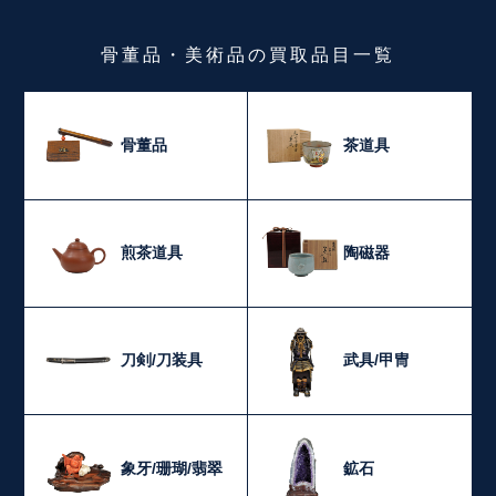
骨董品・美術品
の
買取品目一覧
骨董品
茶道具
煎茶道具
陶磁器
刀剣/刀装具
武具/甲冑
象牙/珊瑚/翡翠
鉱石