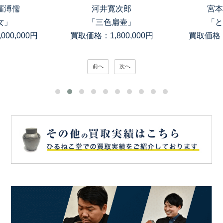
羅溥儒
河井寛次郎
宮本
女」
「三色扁壷」
「と
00,000円
買取価格：1,800,000円
買取価格：
前へ
次へ