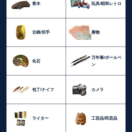
香木
玩具/昭和レトロ
古銭/切手
着物
万年筆/ボールペ
化石
ン
包丁/ナイフ
カメラ
ライター
工芸品/民芸品