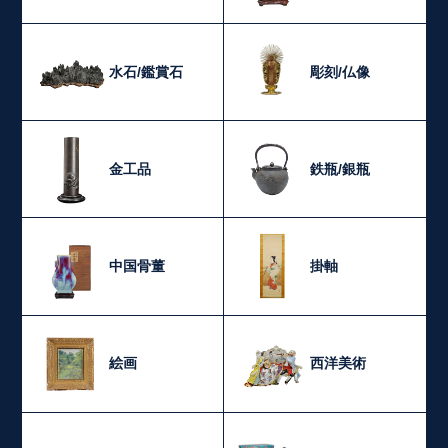
水石/鑑賞石
彫刻/仏像
金工品
鉄瓶/銀瓶
中国骨董
掛軸
絵画
西洋美術