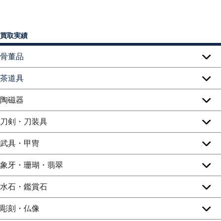
買取実績
骨董品
茶道具
陶磁器
刀剣・刀装具
武具・甲冑
象牙・珊瑚・翡翠
水石・鑑賞石
彫刻・仏像