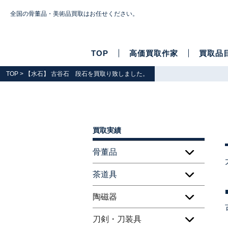
全国の骨董品・美術品買取はお任せください。
TOP
高価買取作家
買取品
TOP
> 【水石】 古谷石 段石を買取り致しました。
買取実績
骨董品
茶道具
陶磁器
刀剣・刀装具