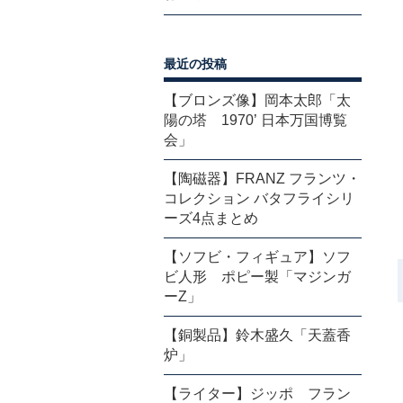
最近の投稿
【ブロンズ像】岡本太郎「太
陽の塔 1970’ 日本万国博覧
会」
【陶磁器】FRANZ フランツ・
コレクション バタフライシリ
ーズ4点まとめ
【ソフビ・フィギュア】ソフ
ビ人形 ポピー製「マジンガ
ーZ」
【銅製品】鈴木盛久「天蓋香
炉」
【ライター】ジッポ フラン