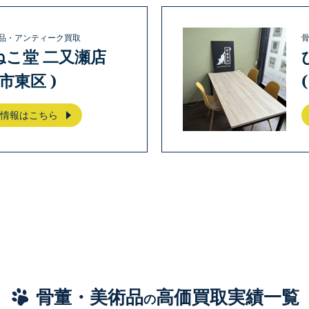
品・アンティーク買取
ねこ堂 二又瀬店
岡市東区 )
情報はこちら
骨董・美術品
高価買取実績一覧
の