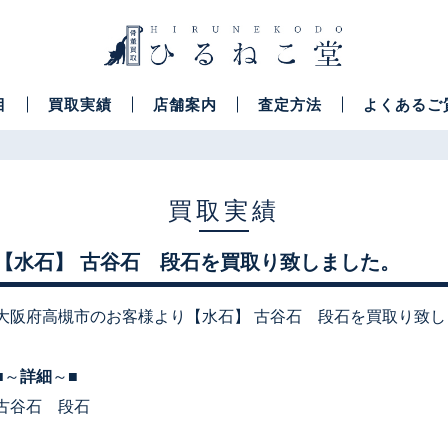
目
買取実績
店舗案内
査定方法
よくあるご
買取実績
【水石】 古谷石 段石を買取り致しました。
大阪府高槻市のお客様より【水石】 古谷石 段石を買取り致し
■～
詳細
～■
古谷石 段石