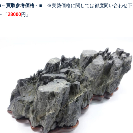
■～
買取参考価格
～■ ※実勢価格に関しては都度問い合わせ下
～「
28000
円」