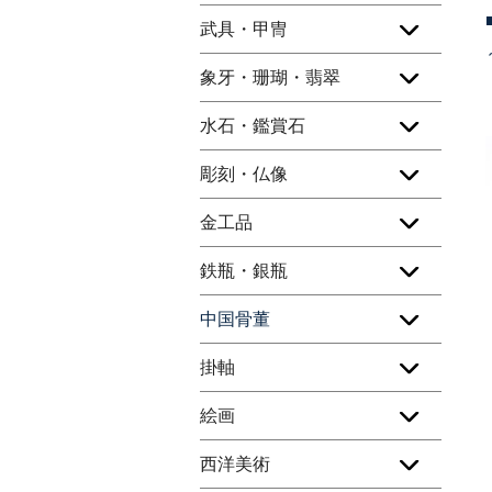
武具・甲冑
象牙・珊瑚・翡翠
水石・鑑賞石
彫刻・仏像
金工品
鉄瓶・銀瓶
中国骨董
掛軸
絵画
西洋美術