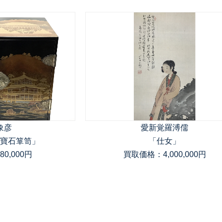
象彦
愛新覚羅溥儒
寶石箪笥」
「仕女」
0,000円
買取価格：4,000,000円