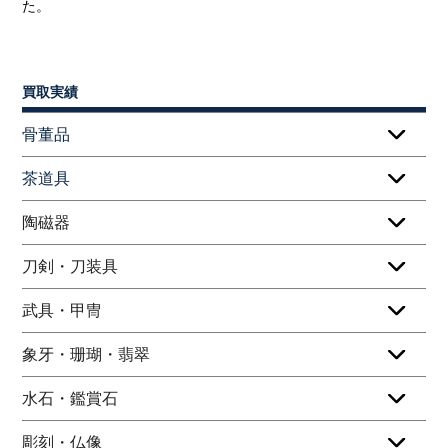
た。
買取実績
骨董品
茶道具
陶磁器
刀剣・刀装具
武具・甲冑
象牙・珊瑚・翡翠
水石・鑑賞石
彫刻・仏像