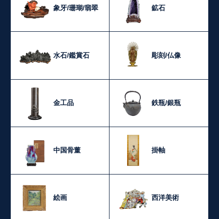
象牙/珊瑚/翡翠
鉱石
水石/鑑賞石
彫刻/仏像
金工品
鉄瓶/銀瓶
中国骨董
掛軸
絵画
西洋美術