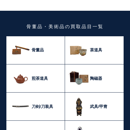
骨董品・美術品
の
買取品目一覧
骨董品
茶道具
煎茶道具
陶磁器
刀剣/刀装具
武具/甲冑