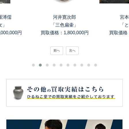
羅溥儒
河井寛次郎
宮本
女」
「三色扁壷」
「と
00,000円
買取価格：1,800,000円
買取価格：
前へ
次へ