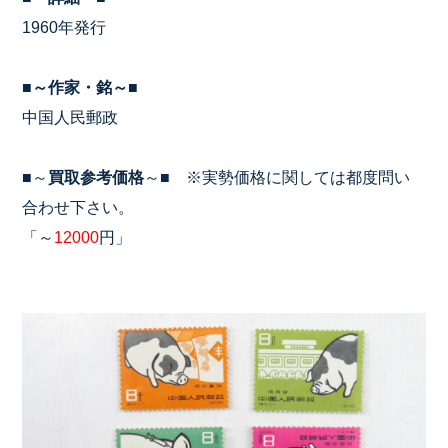
1960年発行
■～作家・銘～■
中国人民郵政
■～
買取参考価格
～■ ※実勢価格に関しては都度問い
合わせ下さい。
「～
12000
円」