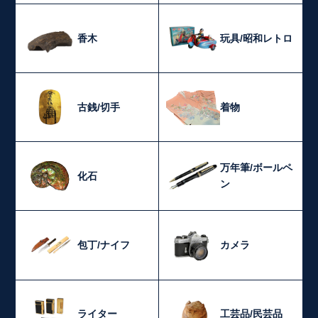
香木
玩具/昭和レトロ
古銭/切手
着物
万年筆/ボールペ
化石
ン
包丁/ナイフ
カメラ
ライター
工芸品/民芸品