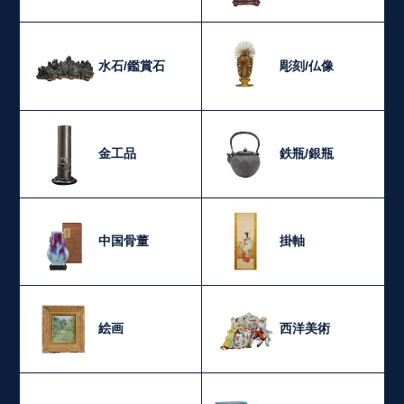
水石/鑑賞石
彫刻/仏像
金工品
鉄瓶/銀瓶
中国骨董
掛軸
絵画
西洋美術