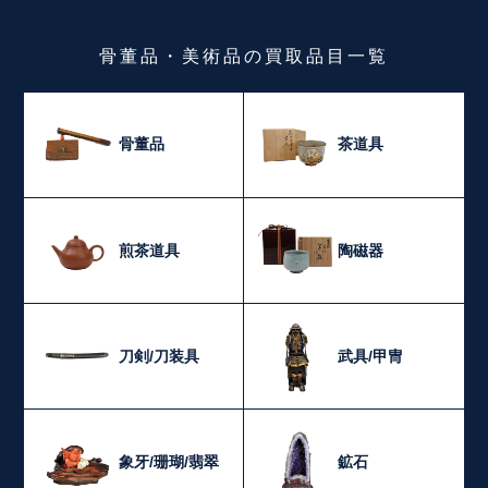
骨董品・美術品
の
買取品目一覧
骨董品
茶道具
煎茶道具
陶磁器
刀剣/刀装具
武具/甲冑
象牙/珊瑚/翡翠
鉱石