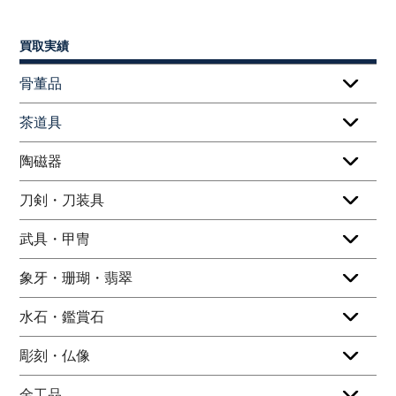
買取実績
骨董品
茶道具
陶磁器
刀剣・刀装具
武具・甲冑
象牙・珊瑚・翡翠
水石・鑑賞石
彫刻・仏像
金工品