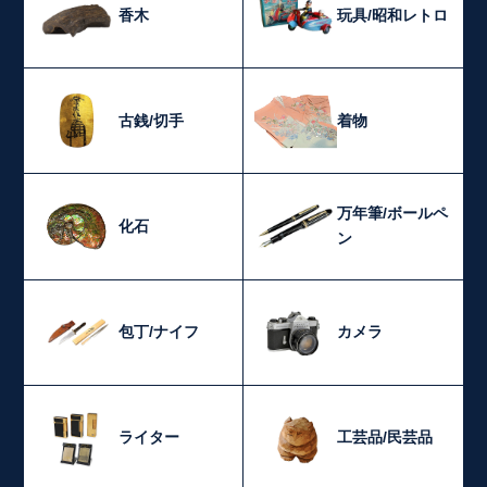
香木
玩具/昭和レトロ
古銭/切手
着物
万年筆/ボールペ
化石
ン
包丁/ナイフ
カメラ
ライター
工芸品/民芸品