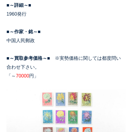
■～詳細～■
1960発行
■～作家・銘～■
中国人民郵政
■～買取参考価格～■
※実勢価格に関しては都度問い
合わせ下さい。
「～
70000
円」