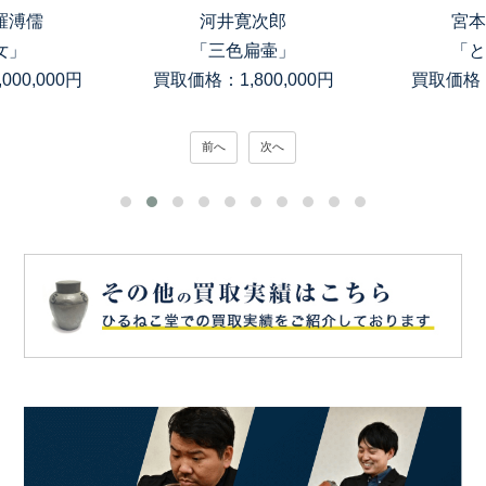
羅溥儒
河井寛次郎
宮本
女」
「三色扁壷」
「と
00,000円
買取価格：1,800,000円
買取価格：
前へ
次へ