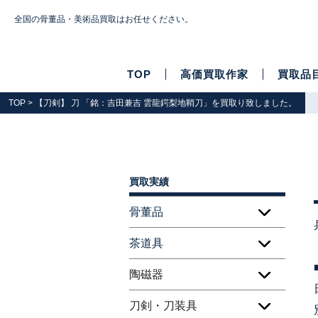
全国の骨董品・美術品買取はお任せください。
TOP
高価買取作家
買取品
TOP
> 【刀剣】 刀 「銘：吉田兼吉 雲龍鍔梨地鞘刀」を買取り致しました。
買取実績
骨董品
茶道具
陶磁器
刀剣・刀装具