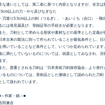
主な違いとしては、第二条に基づく内容となりますが、全文は
15cm以上の刀・やり及びなぎなた
・刃渡り5.5cm以上の剣（つるぎ）、・あいくち（合口）・
るには発見届及び、登録証等の手続きが必要となります。
また、刀剣として求めらる形状や素材などの基準とした定義が
日本古来の製法に則って作られていることが最低条件とし、日
を用いていることなど条件として、いくつか定められています
仮に満たしていないものについては、凶器としてみなされ、没
ます。
また、貴重とされる刀剣は「日本美術刀剣保存協会」より発行
いるものについては、美術品とした価値として認められた刀剣
として扱われています。
■～作家・銘～■
吉田兼吉