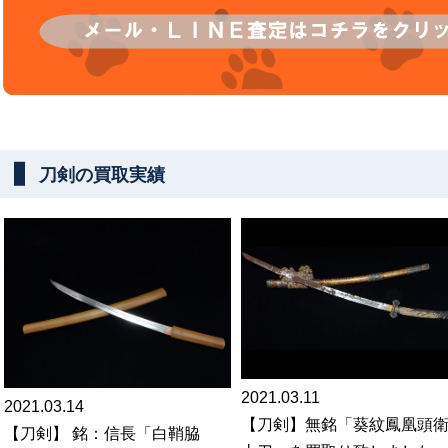
刀剣の買取実績
2021.03.11
2021.03.14
【刀剣】無銘「葵紋鳳凰頭
【刀剣】 銘：信長「白鞘脇