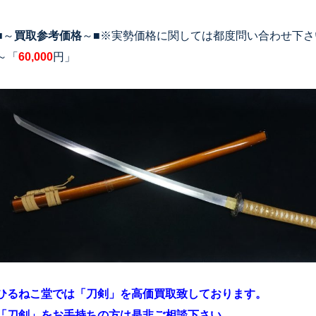
■～
買取参考価格
～■※実勢価格に関しては都度問い合わせ下さ
～「
60,000
円」
ひるねこ堂では「刀剣」を高価買取致しております。
「刀剣」をお手持ちの方は是非ご相談下さい。