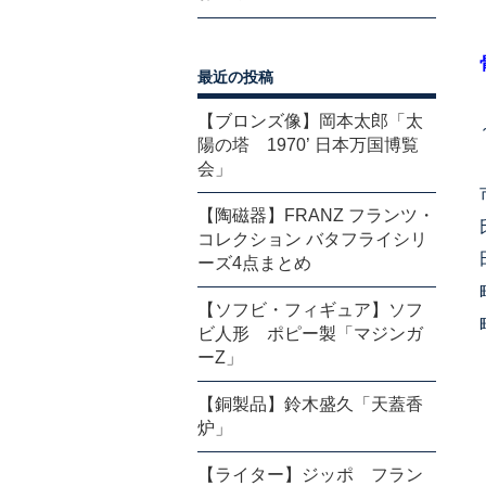
最近の投稿
【ブロンズ像】岡本太郎「太
陽の塔 1970’ 日本万国博覧
会」
【陶磁器】FRANZ フランツ・
コレクション バタフライシリ
ーズ4点まとめ
【ソフビ・フィギュア】ソフ
ビ人形 ポピー製「マジンガ
ーZ」
【銅製品】鈴木盛久「天蓋香
炉」
【ライター】ジッポ フラン