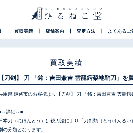
目
買取実績
店舗案内
査定方法
よくあるご
買取実績
【刀剣】 刀 「銘：吉田兼吉 雲龍鍔梨地鞘刀」を
兵庫県 姫路市のお客様より【刀剣】 刀 「銘：吉田兼吉 雲龍
■～詳細～■
日本刀（にほんとう）は銃刀法により「刀剣類（とうけんるい
別の分類となります。