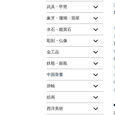
武具・甲冑
象牙・珊瑚・翡翠
水石・鑑賞石
彫刻・仏像
金工品
鉄瓶・銀瓶
中国骨董
掛軸
絵画
西洋美術