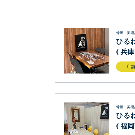
骨董・美術
ひる
( 兵
店舗
骨董・美術
ひる
( 福