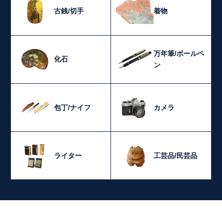
古銭/切手
着物
万年筆/ボールペ
化石
ン
包丁/ナイフ
カメラ
ライター
工芸品/民芸品