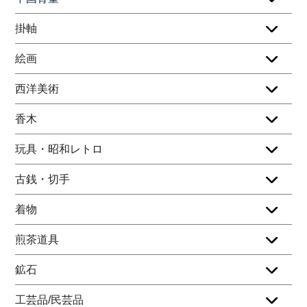
掛軸
絵画
西洋美術
香木
玩具・昭和レトロ
古銭・切手
着物
煎茶道具
鉱石
工芸品/民芸品