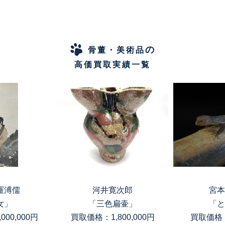
の
骨董・美術品
高価買取実績一覧
羅溥儒
河井寛次郎
宮本
女」
「三色扁壷」
「と
00,000円
買取価格：1,800,000円
買取価格：