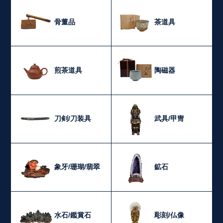
骨董品
茶道具
煎茶道具
陶磁器
刀剣/刀装具
武具/甲冑
象牙/珊瑚/翡翠
鉱石
水石/鑑賞石
彫刻/仏像