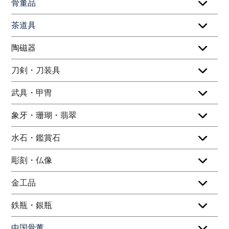
骨董品
茶道具
陶磁器
刀剣・刀装具
武具・甲冑
象牙・珊瑚・翡翠
水石・鑑賞石
彫刻・仏像
金工品
鉄瓶・銀瓶
中国骨董