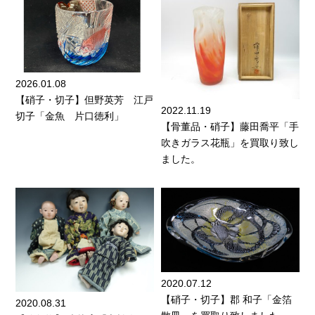
2026.01.08
【硝子・切子】但野英芳 江戸
2022.11.19
切子「金魚 片口徳利」
【骨董品・硝子】藤田喬平「手
吹きガラス花瓶」を買取り致し
ました。
2020.07.12
【硝子・切子】郡 和子「金箔
2020.08.31