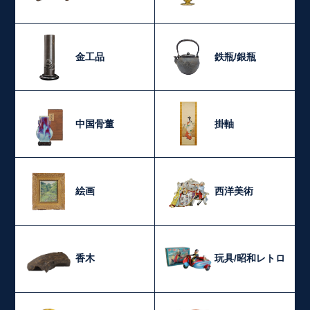
金工品
鉄瓶/銀瓶
中国骨董
掛軸
絵画
西洋美術
香木
玩具/昭和レトロ