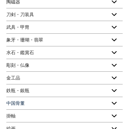
陶磁器
刀剣・刀装具
武具・甲冑
象牙・珊瑚・翡翠
水石・鑑賞石
彫刻・仏像
金工品
鉄瓶・銀瓶
中国骨董
掛軸
絵画