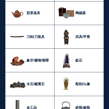
煎茶道具
陶磁器
刀剣/刀装具
武具/甲冑
象牙/珊瑚/翡翠
鉱石
水石/鑑賞石
彫刻/仏像
金工品
鉄瓶/銀瓶