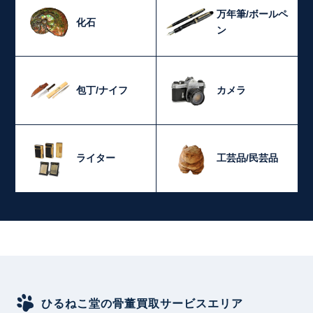
万年筆/ボールペ
化石
ン
包丁/ナイフ
カメラ
ライター
工芸品/民芸品
ひるねこ堂の骨董買取サービスエリア