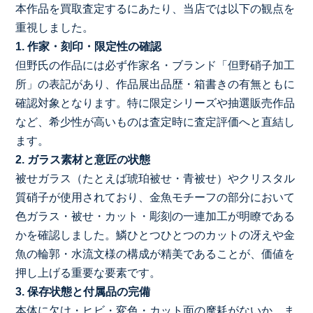
本作品を買取査定するにあたり、当店では以下の観点を
重視しました。
1. 作家・刻印・限定性の確認
但野氏の作品には必ず作家名・ブランド「但野硝子加工
所」の表記があり、作品展出品歴・箱書きの有無ともに
確認対象となります。特に限定シリーズや抽選販売作品
など、希少性が高いものは査定時に査定評価へと直結し
ます。
2. ガラス素材と意匠の状態
被せガラス（たとえば琥珀被せ・青被せ）やクリスタル
質硝子が使用されており、金魚モチーフの部分において
色ガラス・被せ・カット・彫刻の一連加工が明瞭である
かを確認しました。鱗ひとつひとつのカットの冴えや金
魚の輪郭・水流文様の構成が精美であることが、価値を
押し上げる重要な要素です。
3. 保存状態と付属品の完備
本体に欠け・ヒビ・変色・カット面の摩耗がないか、ま