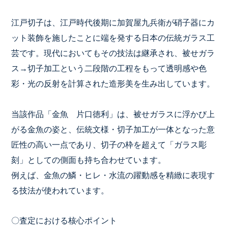
江戸切子は、江戸時代後期に加賀屋九兵衛が硝子器にカ
ット装飾を施したことに端を発する日本の伝統ガラス工
芸です。現代においてもその技法は継承され、被せガラ
ス→切子加工という二段階の工程をもって透明感や色
彩・光の反射を計算された造形美を生み出しています。
当該作品「金魚 片口徳利」は、被せガラスに浮かび上
がる金魚の姿と、伝統文様・切子加工が一体となった意
匠性の高い一点であり、切子の枠を超えて「ガラス彫
刻」としての側面も持ち合わせています。
例えば、金魚の鱗・ヒレ・水流の躍動感を精緻に表現す
る技法が使われています。
〇査定における核心ポイント