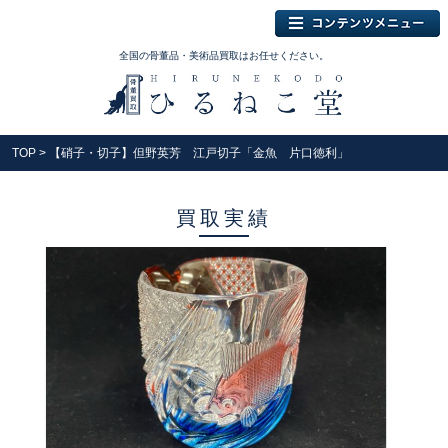
全国の骨董品・美術品買取はお任せください。
TOP
> 【硝子・切子】但野英芳 江戸切子「金魚 片口徳利」
買取実績