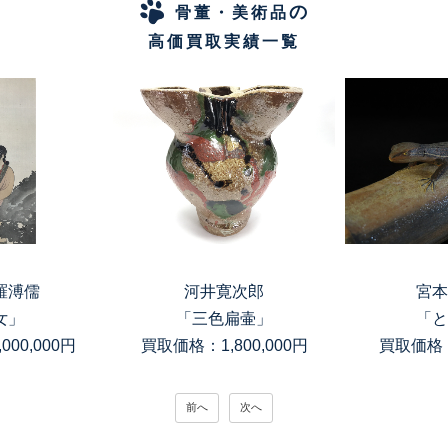
の
骨董・美術品
高価買取実績一覧
羅溥儒
河井寛次郎
宮本
女」
「三色扁壷」
「と
00,000円
買取価格：1,800,000円
買取価格：
前へ
次へ