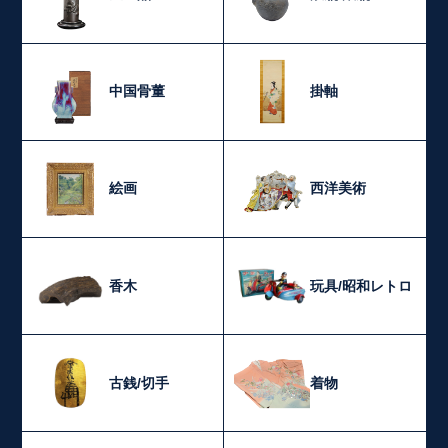
中国骨董
掛軸
絵画
西洋美術
香木
玩具/昭和レトロ
古銭/切手
着物