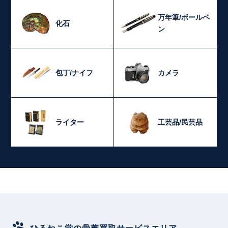
万年筆/ボールペ
化石
ン
包丁/ナイフ
カメラ
ライター
工芸品/民芸品