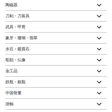
陶磁器
刀剣・刀装具
武具・甲冑
象牙・珊瑚・翡翠
水石・鑑賞石
彫刻・仏像
金工品
鉄瓶・銀瓶
中国骨董
掛軸