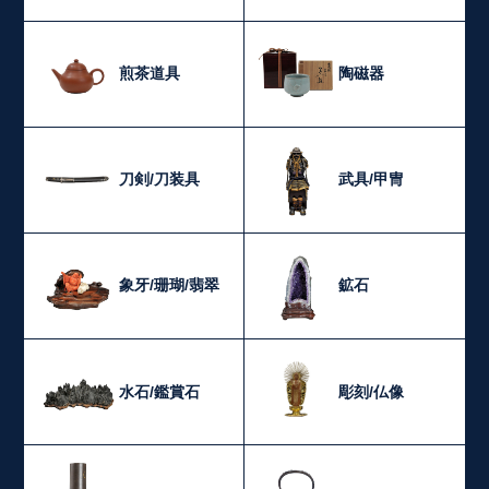
煎茶道具
陶磁器
刀剣/刀装具
武具/甲冑
象牙/珊瑚/翡翠
鉱石
水石/鑑賞石
彫刻/仏像