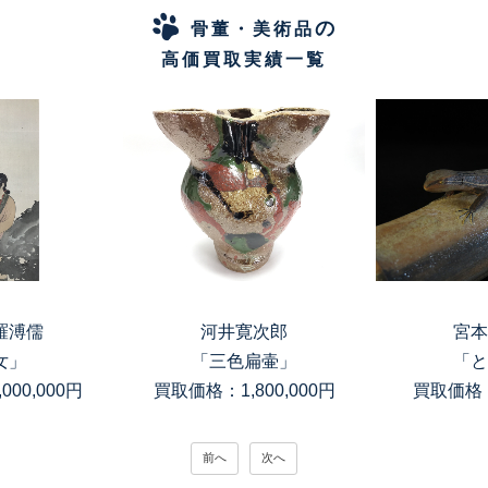
の
骨董・美術品
高価買取実績一覧
羅溥儒
河井寛次郎
宮本
女」
「三色扁壷」
「と
00,000円
買取価格：1,800,000円
買取価格：
前へ
次へ