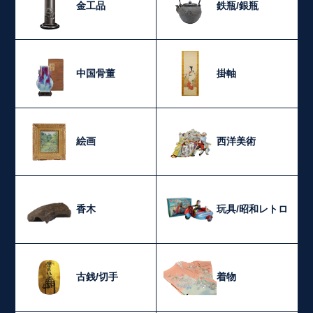
金工品
鉄瓶/銀瓶
中国骨董
掛軸
絵画
西洋美術
香木
玩具/昭和レトロ
古銭/切手
着物