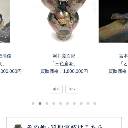
羅溥儒
河井寛次郎
宮本
女」
「三色扁壷」
「と
00,000円
買取価格：1,800,000円
買取価格：
前へ
次へ