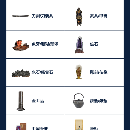
刀剣/刀装具
武具/甲冑
象牙/珊瑚/翡翠
鉱石
水石/鑑賞石
彫刻/仏像
金工品
鉄瓶/銀瓶
中国骨董
掛軸