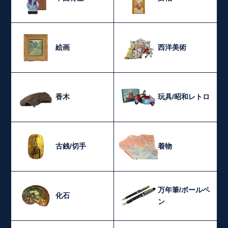
絵画
西洋美術
香木
玩具/昭和レトロ
古銭/切手
着物
万年筆/ボールペ
化石
ン