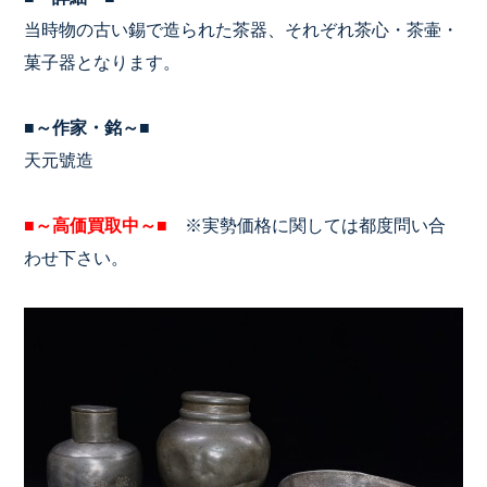
当時物の古い錫で造られた茶器、それぞれ茶心・茶壷・
菓子器となります。
■～作家・銘～■
天元號造
■～高価買取中～■
※実勢価格に関しては都度問い合
わせ下さい。