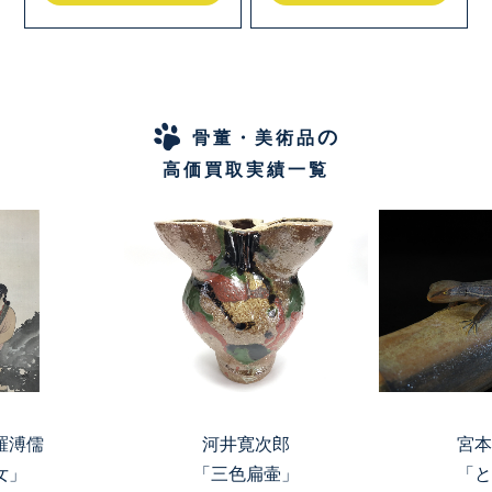
の
骨董・美術品
高価買取実績一覧
羅溥儒
河井寛次郎
宮本
女」
「三色扁壷」
「と