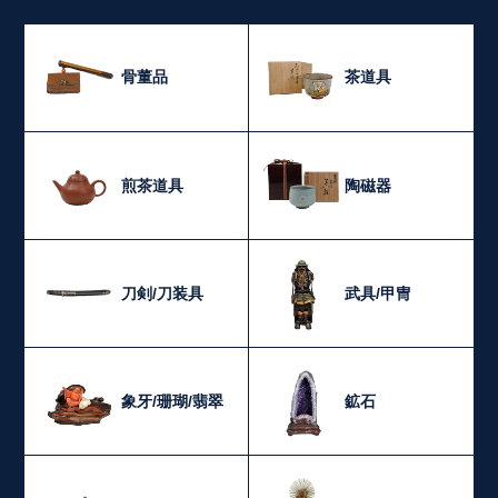
骨董品
茶道具
煎茶道具
陶磁器
刀剣/刀装具
武具/甲冑
象牙/珊瑚/翡翠
鉱石