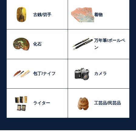
古銭/切手
着物
万年筆/ボールペ
化石
ン
包丁/ナイフ
カメラ
ライター
工芸品/民芸品