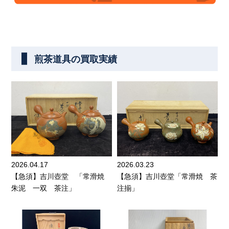
煎茶道具の買取実績
2026.04.17
2026.03.23
【急須】吉川壺堂 「常滑焼
【急須】吉川壺堂「常滑焼 茶
朱泥 一双 茶注」
注揃」