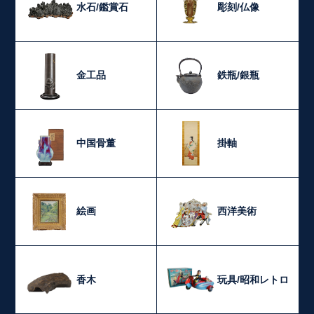
水石/鑑賞石
彫刻/仏像
金工品
鉄瓶/銀瓶
中国骨董
掛軸
絵画
西洋美術
香木
玩具/昭和レトロ