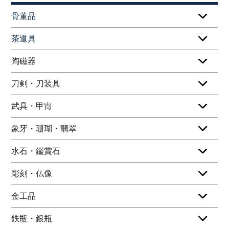
骨董品
茶道具
陶磁器
刀剣・刀装具
武具・甲冑
象牙・珊瑚・翡翠
水石・鑑賞石
彫刻・仏像
金工品
鉄瓶・銀瓶