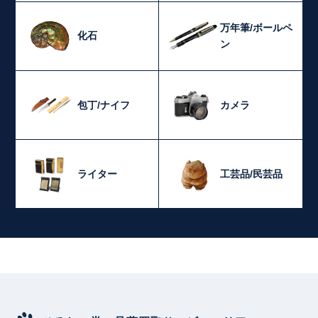
万年筆/ボールペ
化石
ン
包丁/ナイフ
カメラ
ライター
工芸品/民芸品