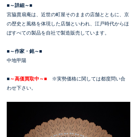
■～詳細～■
宮脇賣扇庵は、近世の町屋そのままの店舗とともに、京
の歴史と風格を体現した店舗といわれ、江戸時代からほ
ぼすべての製品を自社で製造販売しています。
■～作家・銘～■
中地甲陽
■
～高価買取中～■
※実勢価格に関しては都度問い合
わせ下さい。