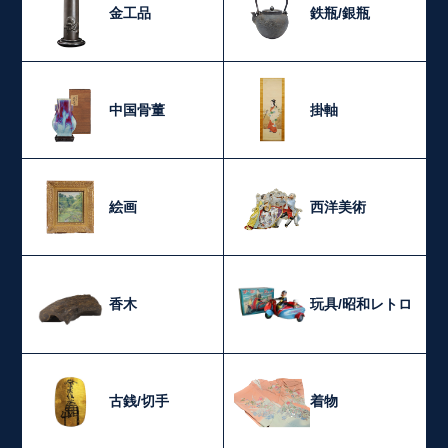
金工品
鉄瓶/銀瓶
中国骨董
掛軸
絵画
西洋美術
香木
玩具/昭和レトロ
古銭/切手
着物