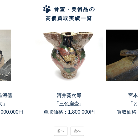
の
骨董・美術品
高価買取実績一覧
羅溥儒
河井寛次郎
宮本
女」
「三色扁壷」
「と
00,000円
買取価格：1,800,000円
買取価格：
前へ
次へ