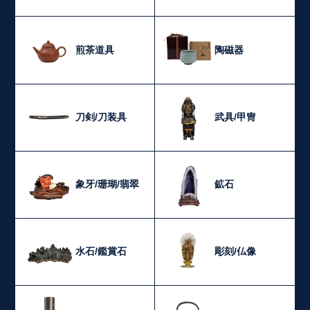
煎茶道具
陶磁器
刀剣/刀装具
武具/甲冑
象牙/珊瑚/翡翠
鉱石
水石/鑑賞石
彫刻/仏像