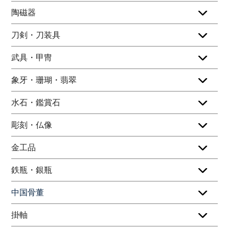
陶磁器
刀剣・刀装具
武具・甲冑
象牙・珊瑚・翡翠
水石・鑑賞石
彫刻・仏像
金工品
鉄瓶・銀瓶
中国骨董
掛軸