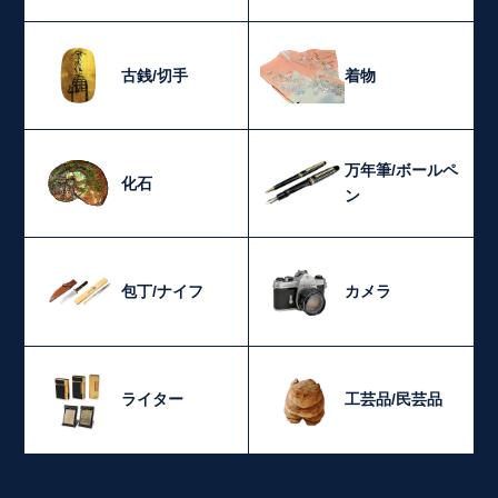
古銭/切手
着物
万年筆/ボールペ
化石
ン
包丁/ナイフ
カメラ
ライター
工芸品/民芸品