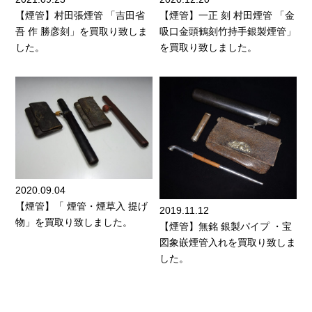
【煙管】村田張煙管 「吉田省
【煙管】一正 刻 村田煙管 「金
吾 作 勝彦刻」を買取り致しま
吸口金頭鶴刻竹持手銀製煙管」
した。
を買取り致しました。
2020.09.04
【煙管】「 煙管・煙草入 提げ
2019.11.12
物」を買取り致しました。
【煙管】無銘 銀製パイプ ・宝
図象嵌煙管入れを買取り致しま
した。