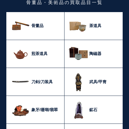
骨董品・美術品
の
買取品目一覧
骨董品
茶道具
煎茶道具
陶磁器
刀剣/刀装具
武具/甲冑
象牙/珊瑚/翡翠
鉱石