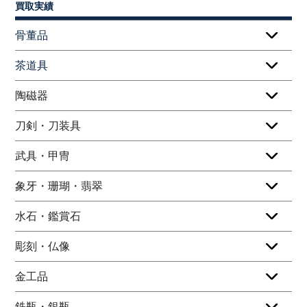
買取実績
骨董品
茶道具
陶磁器
刀剣・刀装具
武具・甲冑
象牙・珊瑚・翡翠
水石・鑑賞石
彫刻・仏像
金工品
鉄瓶・銀瓶