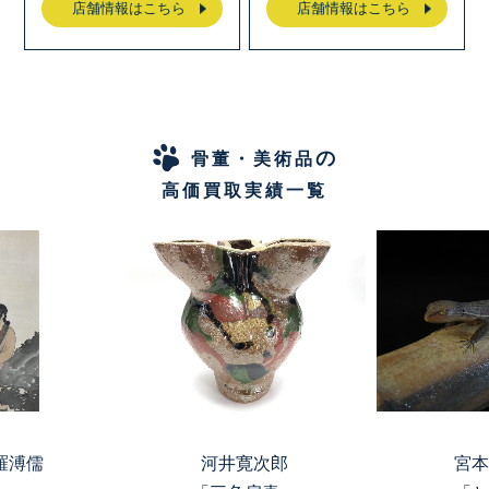
店舗情報はこちら
店舗情報はこちら
の
骨董・美術品
高価買取実績一覧
羅溥儒
河井寛次郎
宮本