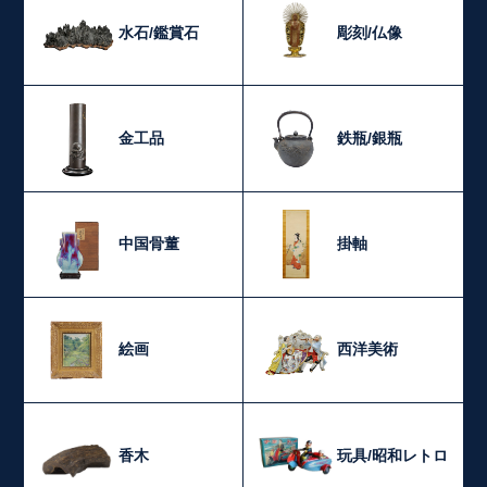
水石/鑑賞石
彫刻/仏像
金工品
鉄瓶/銀瓶
中国骨董
掛軸
絵画
西洋美術
香木
玩具/昭和レトロ