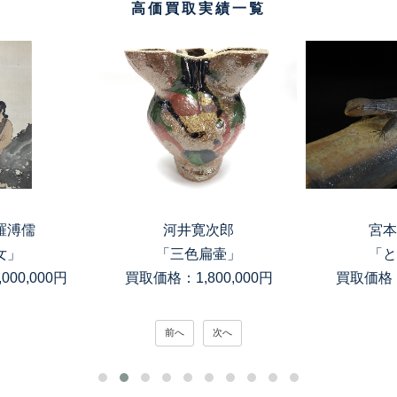
高価買取実績一覧
羅溥儒
河井寛次郎
宮本
女」
「三色扁壷」
「と
00,000円
買取価格：1,800,000円
買取価格：
前へ
次へ