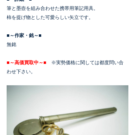
筆と墨壺を組み合わせた携帯用筆記用具。
柿を提げ物とした可愛らしい矢立です。
■～作家・銘～■
無銘
■～高価買取中～■
※実勢価格に関しては都度問い合
わせ下さい。