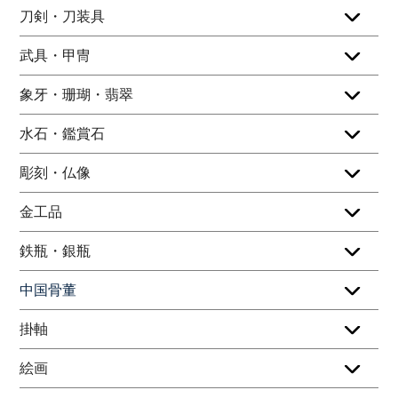
刀剣・刀装具
武具・甲冑
象牙・珊瑚・翡翠
水石・鑑賞石
彫刻・仏像
金工品
鉄瓶・銀瓶
中国骨董
掛軸
絵画