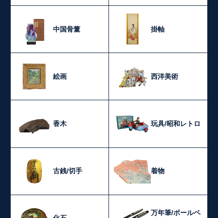
中国骨董
掛軸
絵画
西洋美術
香木
玩具/昭和レトロ
古銭/切手
着物
万年筆/ボールペ