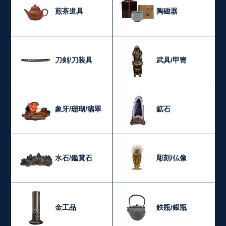
煎茶道具
陶磁器
刀剣/刀装具
武具/甲冑
象牙/珊瑚/翡翠
鉱石
水石/鑑賞石
彫刻/仏像
金工品
鉄瓶/銀瓶