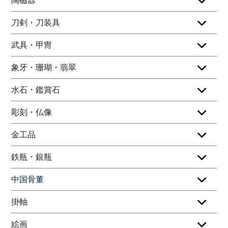
陶磁器
刀剣・刀装具
武具・甲冑
象牙・珊瑚・翡翠
水石・鑑賞石
彫刻・仏像
金工品
鉄瓶・銀瓶
中国骨董
掛軸
絵画