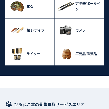
万年筆/ボールペ
化石
ン
包丁/ナイフ
カメラ
ライター
工芸品/民芸品
ひるねこ堂の骨董買取サービスエリア