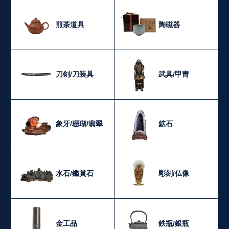
煎茶道具
陶磁器
刀剣/刀装具
武具/甲冑
象牙/珊瑚/翡翠
鉱石
水石/鑑賞石
彫刻/仏像
金工品
鉄瓶/銀瓶