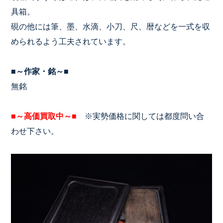
具箱。
硯の他には筆、墨、水滴、小刀、尺、暦などを一式を収
められるよう工夫されています。
■～作家・銘～■
無銘
■～高価買取中～■
※実勢価格に関しては都度問い合
わせ下さい。