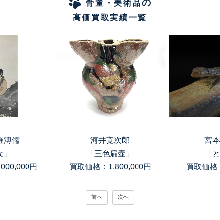
の
骨董・美術品
高価買取実績一覧
羅溥儒
河井寛次郎
宮本
女」
「三色扁壷」
「と
00,000円
買取価格：1,800,000円
買取価格：
前へ
次へ