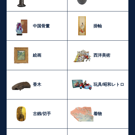
中国骨董
掛軸
絵画
西洋美術
香木
玩具/昭和レトロ
古銭/切手
着物