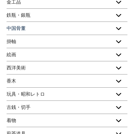
金工品
鉄瓶・銀瓶
中国骨董
掛軸
絵画
西洋美術
香木
玩具・昭和レトロ
古銭・切手
着物
煎茶道具