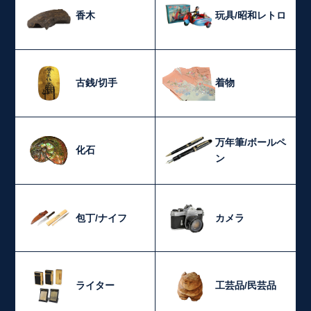
香木
玩具/昭和レトロ
古銭/切手
着物
万年筆/ボールペ
化石
ン
包丁/ナイフ
カメラ
ライター
工芸品/民芸品