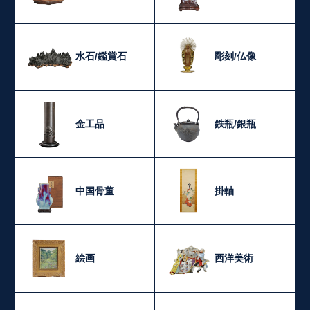
水石/鑑賞石
彫刻/仏像
金工品
鉄瓶/銀瓶
中国骨董
掛軸
絵画
西洋美術