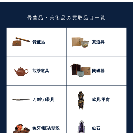
骨董品・美術品
の
買取品目一覧
骨董品
茶道具
煎茶道具
陶磁器
刀剣/刀装具
武具/甲冑
象牙/珊瑚/翡翠
鉱石