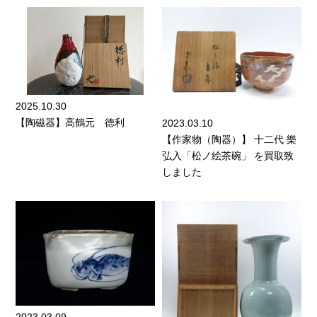
2025.10.30
【陶磁器】高鶴元 徳利
2023.03.10
【作家物（陶器）】 十二代 樂
弘入「松ノ絵茶碗」 を買取致
しました
2023.03.09