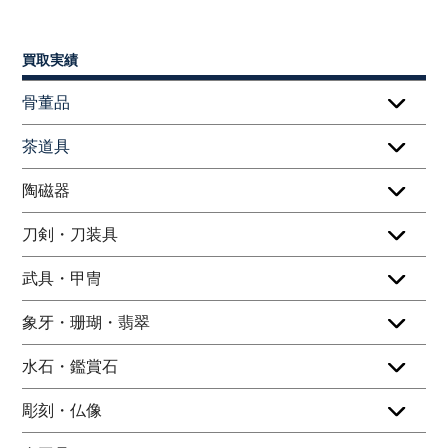
買取実績
骨董品
茶道具
陶磁器
刀剣・刀装具
武具・甲冑
象牙・珊瑚・翡翠
水石・鑑賞石
彫刻・仏像