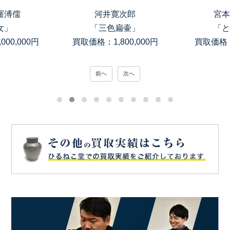
羅溥儒
河井寛次郎
宮本
女」
「三色扁壷」
「と
00,000円
買取価格：1,800,000円
買取価格：
前へ
次へ