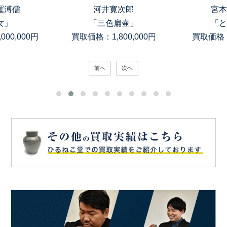
羅溥儒
河井寛次郎
宮本
女」
「三色扁壷」
「と
00,000円
買取価格：1,800,000円
買取価格：
前へ
次へ