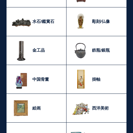
水石/鑑賞石
彫刻/仏像
金工品
鉄瓶/銀瓶
中国骨董
掛軸
絵画
西洋美術