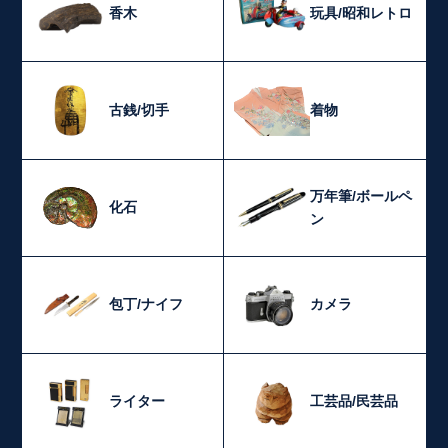
香木
玩具/昭和レトロ
古銭/切手
着物
万年筆/ボールペ
化石
ン
包丁/ナイフ
カメラ
ライター
工芸品/民芸品