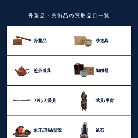
骨董品・美術品
の
買取品目一覧
骨董品
茶道具
煎茶道具
陶磁器
刀剣/刀装具
武具/甲冑
象牙/珊瑚/翡翠
鉱石