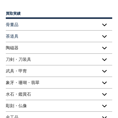
買取実績
骨董品
茶道具
陶磁器
刀剣・刀装具
武具・甲冑
象牙・珊瑚・翡翠
水石・鑑賞石
彫刻・仏像
金工品