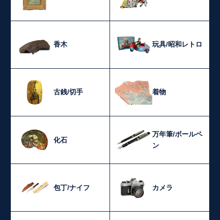
香木
玩具/昭和レトロ
古銭/切手
着物
万年筆/ボールペ
化石
ン
包丁/ナイフ
カメラ