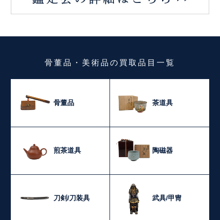
骨董品・美術品
の
買取品目一覧
骨董品
茶道具
煎茶道具
陶磁器
刀剣/刀装具
武具/甲冑