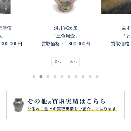
羅溥儒
河井寛次郎
宮本
女」
「三色扁壷」
「と
00,000円
買取価格：1,800,000円
買取価格：
前へ
次へ