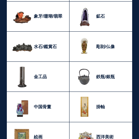
象牙/珊瑚/翡翠
鉱石
水石/鑑賞石
彫刻/仏像
金工品
鉄瓶/銀瓶
中国骨董
掛軸
絵画
西洋美術