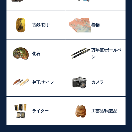
古銭/切手
着物
万年筆/ボールペ
化石
ン
包丁/ナイフ
カメラ
ライター
工芸品/民芸品