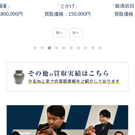
扁壷」
「とかげ」
「銀滴岩目
00,000円
買取価格：150,000円
買取価格：
前へ
次へ