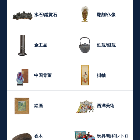
水石/鑑賞石
彫刻/仏像
金工品
鉄瓶/銀瓶
中国骨董
掛軸
絵画
西洋美術
香木
玩具/昭和レトロ