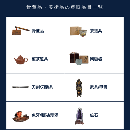
骨董品・美術品
の
買取品目一覧
骨董品
茶道具
煎茶道具
陶磁器
刀剣/刀装具
武具/甲冑
象牙/珊瑚/翡翠
鉱石