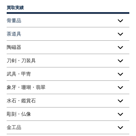
買取実績
骨董品
茶道具
陶磁器
刀剣・刀装具
武具・甲冑
象牙・珊瑚・翡翠
水石・鑑賞石
彫刻・仏像
金工品