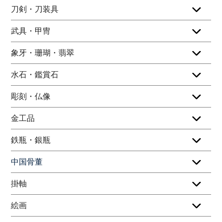
刀剣・刀装具
武具・甲冑
象牙・珊瑚・翡翠
水石・鑑賞石
彫刻・仏像
金工品
鉄瓶・銀瓶
中国骨董
掛軸
絵画