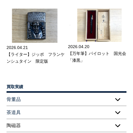
2026.04.20
2026.04.21
【万年筆】パイロット 国光会
【ライター】ジッポ フランケ
「漆黒」
ンシュタイン 限定版
買取実績
骨董品
茶道具
陶磁器