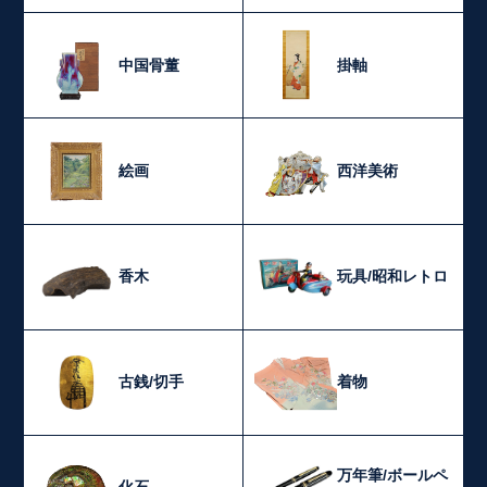
中国骨董
掛軸
絵画
西洋美術
香木
玩具/昭和レトロ
古銭/切手
着物
万年筆/ボールペ