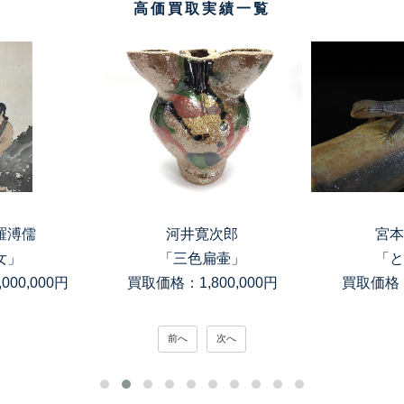
高価買取実績一覧
羅溥儒
河井寛次郎
宮本
女」
「三色扁壷」
「と
00,000円
買取価格：1,800,000円
買取価格：
前へ
次へ