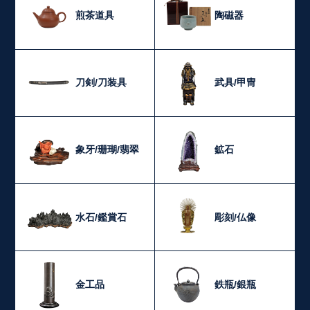
煎茶道具
陶磁器
刀剣/刀装具
武具/甲冑
象牙/珊瑚/翡翠
鉱石
水石/鑑賞石
彫刻/仏像
金工品
鉄瓶/銀瓶