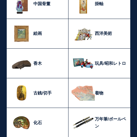
中国骨董
掛軸
絵画
西洋美術
香木
玩具/昭和レトロ
古銭/切手
着物
万年筆/ボールペ
化石
ン