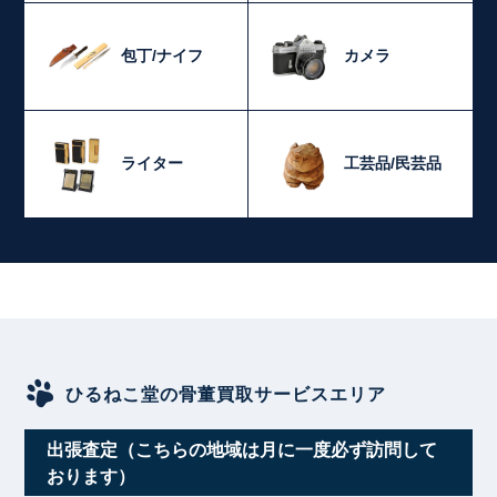
包丁/ナイフ
カメラ
ライター
工芸品/民芸品
ひるねこ堂の骨董買取サービスエリア
出張査定（こちらの地域は月に一度必ず訪問して
おります）