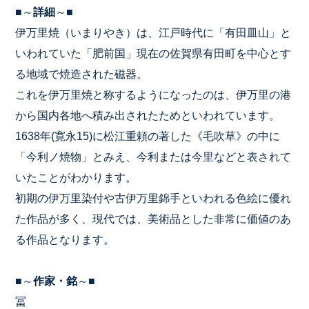
■～
詳細
～■
伊万里焼（いまりやき）は、江戸時代に「有田皿山」と
いわれていた「肥前国」現在の佐賀県有田町を中心とす
る地域で焼造された磁器。
これを伊万里焼と称するようになったのは、伊万里の港
から国内各地へ積み出されたためといわれています。
1638年(寛永15)に松江重頼の著した《毛吹草》の中に
「今利ノ焼物」とみえ、今利または今里などと表されて
いたことがわかります。
初期の伊万里染付や古伊万里錦手といわれる色絵に優れ
た作品が多く、現代では、美術品とした非常に価値のあ
る作品となります。
■～
作家・銘
～■
冨