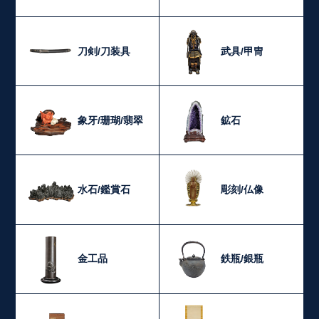
刀剣/刀装具
武具/甲冑
象牙/珊瑚/翡翠
鉱石
水石/鑑賞石
彫刻/仏像
金工品
鉄瓶/銀瓶