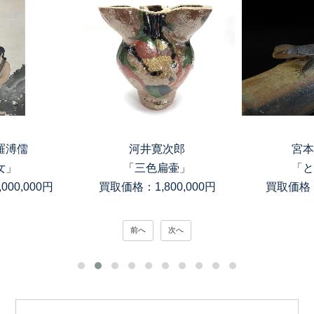
羅溥儒
河井寛次郎
宮本
女」
「三色扁壷」
「と
00,000円
買取価格：1,800,000円
買取価格：
前へ
次へ