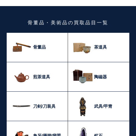
骨董品・美術品
の
買取品目一覧
骨董品
茶道具
煎茶道具
陶磁器
刀剣/刀装具
武具/甲冑
象牙/珊瑚/翡翠
鉱石