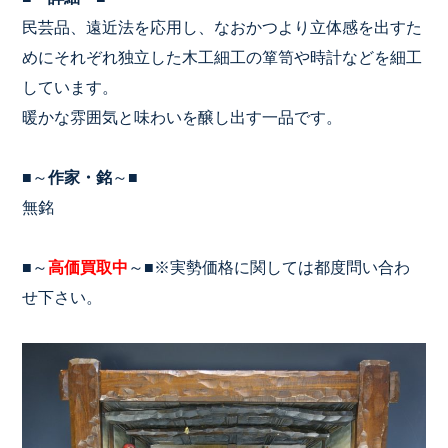
民芸品、遠近法を応用し、なおかつより立体感を出すた
めにそれぞれ独立した木工細工の箪笥や時計などを細工
しています。
暖かな雰囲気と味わいを醸し出す一品です。
■～
作家・銘
～■
無銘
■～
高価買取中
～■※実勢価格に関しては都度問い合わ
せ下さい。