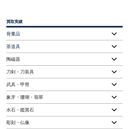
買取実績
骨董品
茶道具
陶磁器
刀剣・刀装具
武具・甲冑
象牙・珊瑚・翡翠
水石・鑑賞石
彫刻・仏像