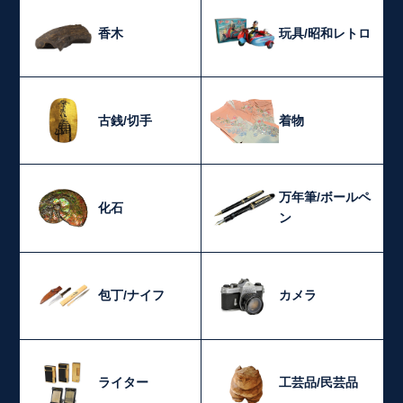
香木
玩具/昭和レトロ
古銭/切手
着物
万年筆/ボールペ
化石
ン
包丁/ナイフ
カメラ
ライター
工芸品/民芸品