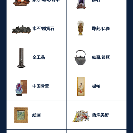
水石/鑑賞石
彫刻/仏像
金工品
鉄瓶/銀瓶
中国骨董
掛軸
絵画
西洋美術