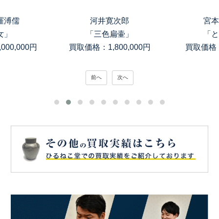
羅溥儒
河井寛次郎
宮本
女」
「三色扁壷」
「と
00,000円
買取価格：1,800,000円
買取価格：
前へ
次へ