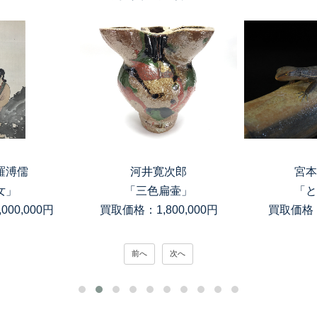
羅溥儒
河井寛次郎
宮本
女」
「三色扁壷」
「と
00,000円
買取価格：1,800,000円
買取価格：
前へ
次へ