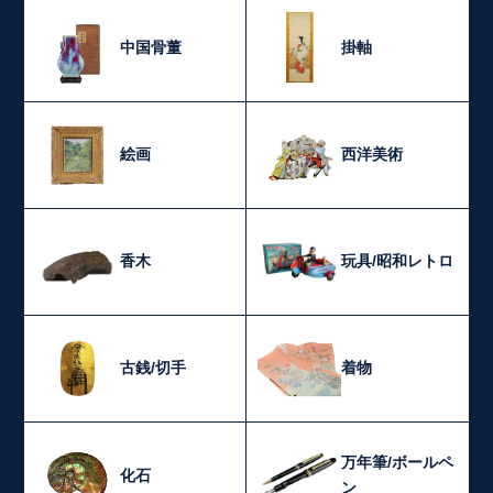
中国骨董
掛軸
絵画
西洋美術
香木
玩具/昭和レトロ
古銭/切手
着物
万年筆/ボールペ
化石
ン