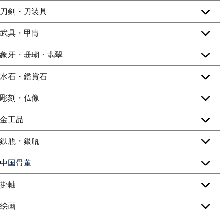
刀剣・刀装具
武具・甲冑
象牙・珊瑚・翡翠
水石・鑑賞石
彫刻・仏像
金工品
鉄瓶・銀瓶
中国骨董
掛軸
絵画