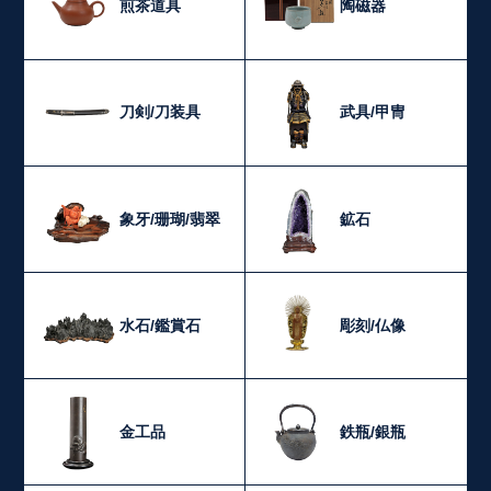
煎茶道具
陶磁器
刀剣/刀装具
武具/甲冑
象牙/珊瑚/翡翠
鉱石
水石/鑑賞石
彫刻/仏像
金工品
鉄瓶/銀瓶