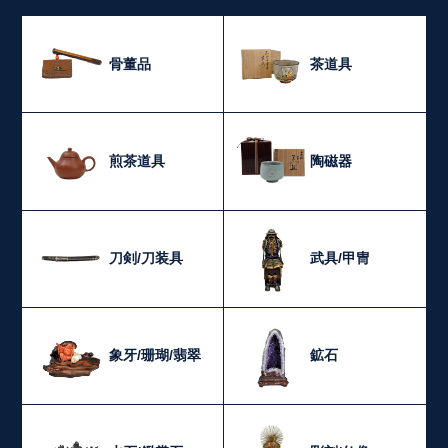
骨董品
茶道具
煎茶道具
陶磁器
刀剣/刀装具
武具/甲冑
象牙/珊瑚/翡翠
鉱石