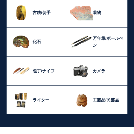
古銭/切手
着物
万年筆/ボールペ
化石
ン
包丁/ナイフ
カメラ
ライター
工芸品/民芸品