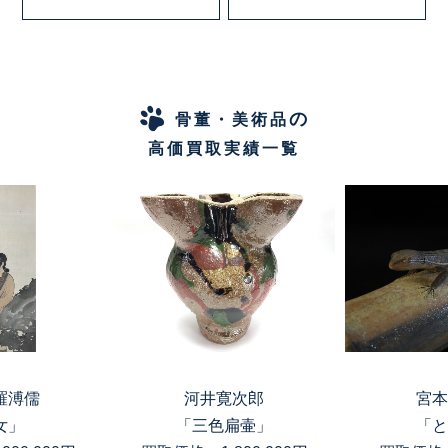
の
骨董・美術品
高価買取実績一覧
羅溥儒
河井寛次郎
宮本
女」
「三色扁壷」
「と