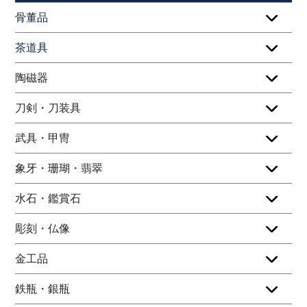
骨董品
茶道具
陶磁器
刀剣・刀装具
武具・甲冑
象牙・珊瑚・翡翠
水石・鑑賞石
彫刻・仏像
金工品
鉄瓶・銀瓶