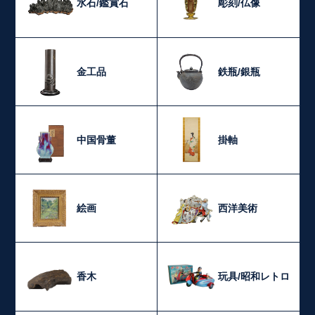
水石/鑑賞石
彫刻/仏像
金工品
鉄瓶/銀瓶
中国骨董
掛軸
絵画
西洋美術
香木
玩具/昭和レトロ