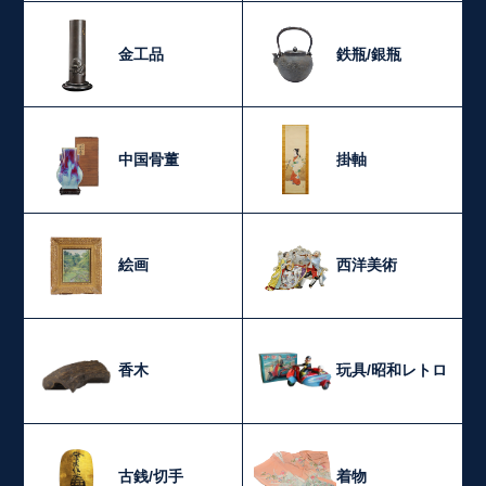
金工品
鉄瓶/銀瓶
中国骨董
掛軸
絵画
西洋美術
香木
玩具/昭和レトロ
古銭/切手
着物