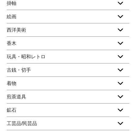
掛軸
絵画
西洋美術
香木
玩具・昭和レトロ
古銭・切手
着物
煎茶道具
鉱石
工芸品/民芸品