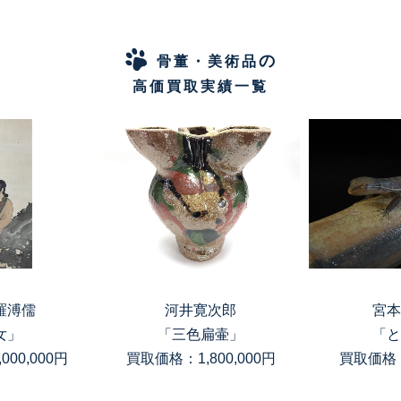
の
骨董・美術品
高価買取実績一覧
羅溥儒
河井寛次郎
宮本
女」
「三色扁壷」
「と
00,000円
買取価格：1,800,000円
買取価格：