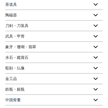
茶道具
陶磁器
刀剣・刀装具
武具・甲冑
象牙・珊瑚・翡翠
水石・鑑賞石
彫刻・仏像
金工品
鉄瓶・銀瓶
中国骨董