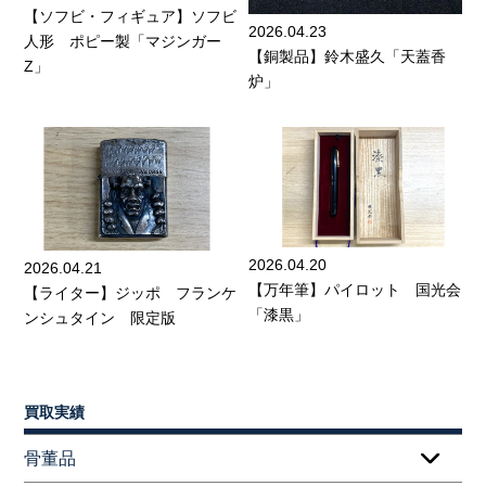
【ソフビ・フィギュア】ソフビ
2026.04.23
人形 ポピー製「マジンガー
【銅製品】鈴木盛久「天蓋香
Z」
炉」
2026.04.20
2026.04.21
【万年筆】パイロット 国光会
【ライター】ジッポ フランケ
「漆黒」
ンシュタイン 限定版
買取実績
骨董品