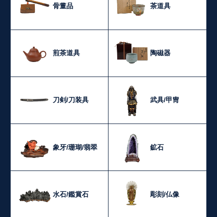
骨董品
茶道具
煎茶道具
陶磁器
刀剣/刀装具
武具/甲冑
象牙/珊瑚/翡翠
鉱石
水石/鑑賞石
彫刻/仏像