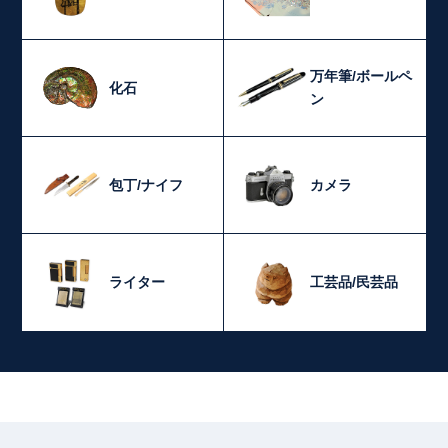
万年筆/ボールペ
化石
ン
包丁/ナイフ
カメラ
ライター
工芸品/民芸品