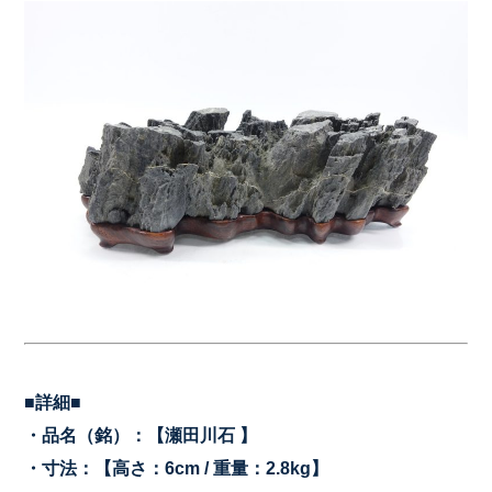
■詳細■
・品名（銘）：【瀬田川石
】
・寸法：【高さ：6cm / 重量：2.8kg
】