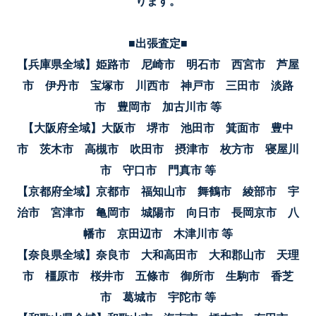
ります。
■出張査定■
【兵庫県全域】姫路市 尼崎市 明石市 西宮市 芦屋
市 伊丹市 宝塚市 川西市 神戸市 三田市 淡路
市 豊岡市 加古川市 等
【大阪府全域】大阪市 堺市 池田市 箕面市 豊中
市 茨木市 高槻市 吹田市 摂津市 枚方市 寝屋川
市 守口市 門真市 等
【京都府全域】京都市 福知山市 舞鶴市 綾部市 宇
治市 宮津市 亀岡市 城陽市 向日市 長岡京市 八
幡市 京田辺市 木津川市 等
【奈良県全域】奈良市 大和高田市 大和郡山市 天理
市 橿原市 桜井市 五條市 御所市 生駒市 香芝
市 葛城市 宇陀市 等