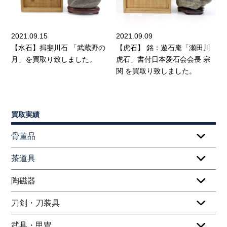
2021.09.15
2021.09.09
【水石】揖斐川石 「武蔵野の
【虎石】 銘：遊石庵「瀬田川
月」を買取り致しました。
虎石」書付日本愛石会会長 宗
関 を買取り致しました。
買取実績
骨董品
茶道具
陶磁器
刀剣・刀装具
武具・甲冑