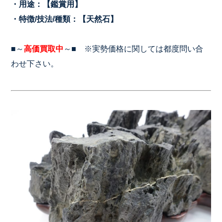
・用途：【鑑賞用】
・特徴/技法/種類：【天然石】
■～
高価買取中
～■ ※実勢価格に関しては都度問い合
わせ下さい。