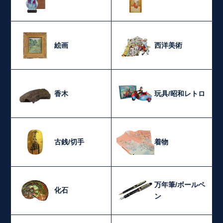
絵画
西洋美術
香木
玩具/昭和レトロ
古銭/切手
着物
万年筆/ボールペ
化石
ン