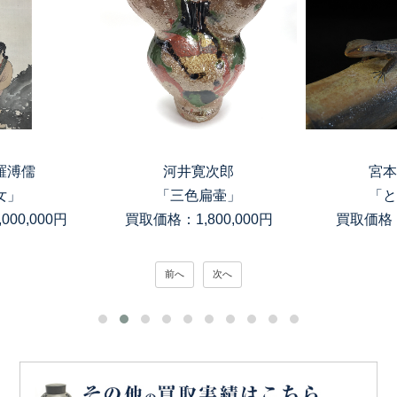
羅溥儒
河井寛次郎
宮本
女」
「三色扁壷」
「と
00,000円
買取価格：1,800,000円
買取価格：
前へ
次へ