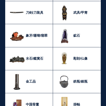
刀剣/刀装具
武具/甲冑
象牙/珊瑚/翡翠
鉱石
水石/鑑賞石
彫刻/仏像
金工品
鉄瓶/銀瓶
中国骨董
掛軸