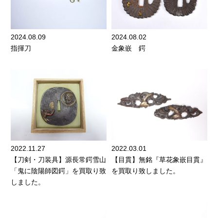
2024.08.09
2024.08.02
指揮刀
金象嵌 鍔
2022.11.27
2022.03.01
【刀剣・刀装具】源長常鍔雪山
【目貫】無銘『草花象嵌目貫』
「鬼に陰陽師図鍔」を買取り致
を買取り致しました。
しました。