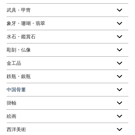
武具・甲冑
象牙・珊瑚・翡翠
水石・鑑賞石
彫刻・仏像
金工品
鉄瓶・銀瓶
中国骨董
掛軸
絵画
西洋美術