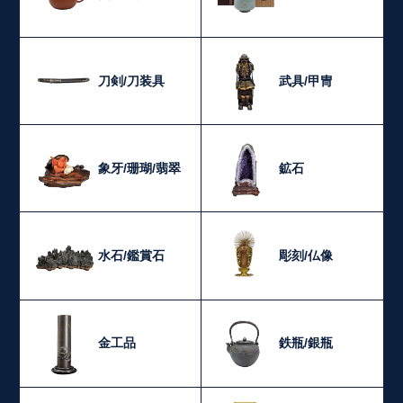
刀剣/刀装具
武具/甲冑
象牙/珊瑚/翡翠
鉱石
水石/鑑賞石
彫刻/仏像
金工品
鉄瓶/銀瓶