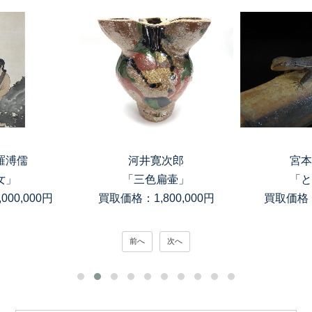
寛次郎
宮本理三郎
高木
扁壷」
「とかげ」
「銀滴岩目
00,000円
買取価格：150,000円
買取価格：
前へ
次へ