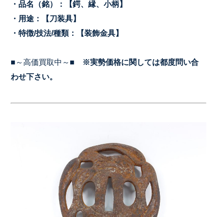
・品名（銘）：【鍔、縁、小柄
】
・用途：【刀装具】
・特徴/技法/種類：【装飾金具】
■～高価買取中～■
※実勢価格に関しては都度問い合
わせ下さい。