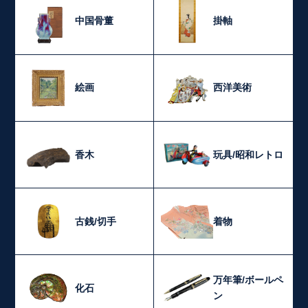
中国骨董
掛軸
絵画
西洋美術
香木
玩具/昭和レトロ
古銭/切手
着物
万年筆/ボールペ
化石
ン