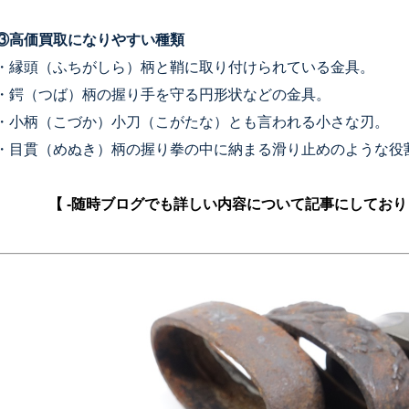
③高価買取になりやすい種類
・縁頭（ふちがしら）柄と鞘に取り付けられている金具。
・鍔（つば）柄の握り手を守る円形状などの金具。
・小柄（こづか）小刀（こがたな）とも言われる小さな刃。
・目貫（めぬき）柄の握り拳の中に納まる滑り止めのような役
【 -随時ブログでも詳しい内容について記事にしており