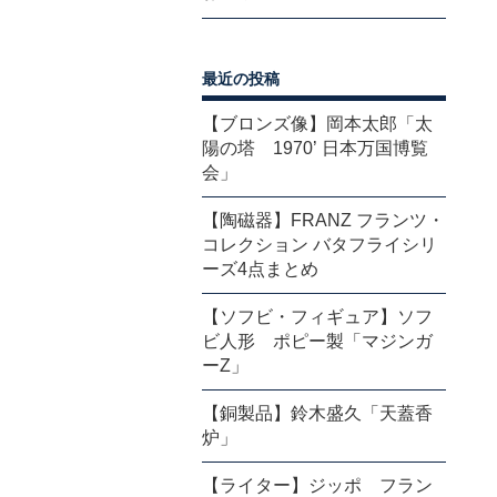
最近の投稿
【ブロンズ像】岡本太郎「太
陽の塔 1970’ 日本万国博覧
会」
【陶磁器】FRANZ フランツ・
コレクション バタフライシリ
ーズ4点まとめ
【ソフビ・フィギュア】ソフ
ビ人形 ポピー製「マジンガ
ーZ」
【銅製品】鈴木盛久「天蓋香
炉」
【ライター】ジッポ フラン