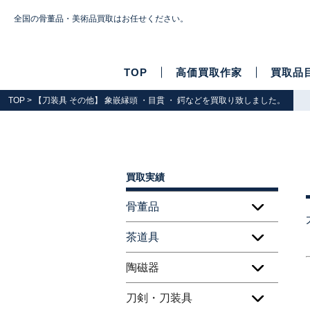
全国の骨董品・美術品買取はお任せください。
TOP
高価買取作家
買取品
TOP
> 【刀装具 その他】 象嵌縁頭 ・目貫 ・ 鍔などを買取り致しました。
買取実績
骨董品
茶道具
陶磁器
刀剣・刀装具