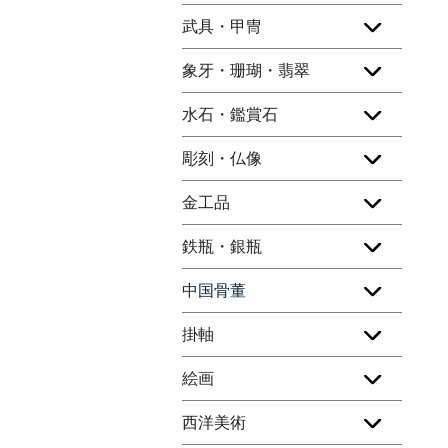
武具・甲冑
象牙・珊瑚・翡翠
水石・鑑賞石
彫刻・仏像
金工品
鉄瓶・銀瓶
中国骨董
掛軸
絵画
西洋美術