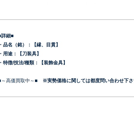
■詳細■
・品名（銘）：【縁、目貫
】
・用途：【刀装具】
・特徴/技法/種類：【装飾金具】
■～高価買取中～■
※実勢価格に関しては都度問い合わせ下さ