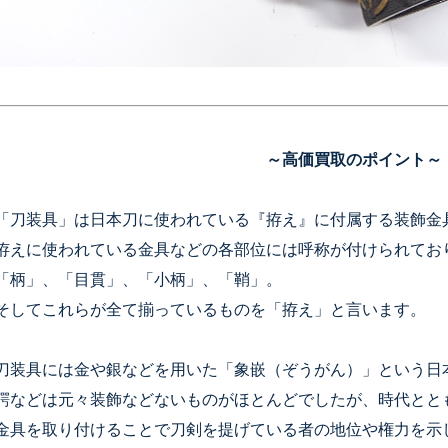
～高価買取のポイント～
「刀装具」は日本刀に使われている『拵え』に付属する装飾金
拵えに使われている金具などの各部位には呼称が付けられてお
「柄」、「目貫」、「小柄」、「鞘」。
そしてこれらが全て揃っているものを「拵え」と言います。
刀装具には金や銀などを用いた「象嵌（ぞうがん）」という日
鍔などは元々装飾などないものがほとんどでしたが、時代とと
金具を取り付けることで刀剣を提げている者の地位や権力を示